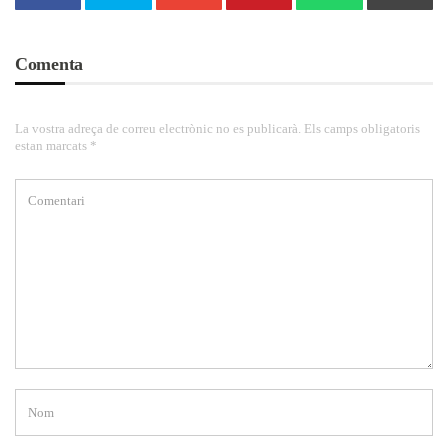
Comenta
La vostra adreça de correu electrònic no es publicarà. Els camps obligatoris
estan marcats *