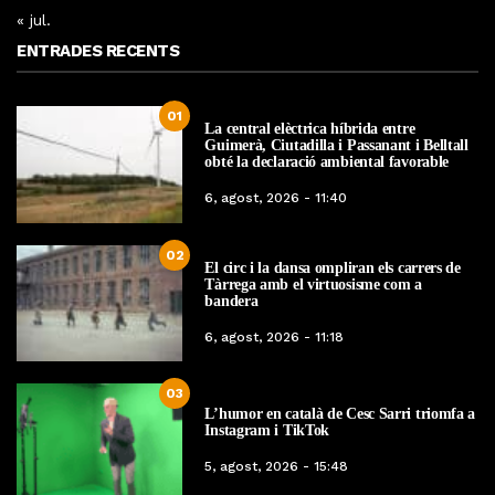
« jul.
ENTRADES RECENTS
01
La central elèctrica híbrida entre
Guimerà, Ciutadilla i Passanant i Belltall
obté la declaració ambiental favorable
6, agost, 2026 - 11:40
02
El circ i la dansa ompliran els carrers de
Tàrrega amb el virtuosisme com a
bandera
6, agost, 2026 - 11:18
03
L’humor en català de Cesc Sarri triomfa a
Instagram i TikTok
5, agost, 2026 - 15:48