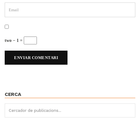
two − 1 =
CERCA