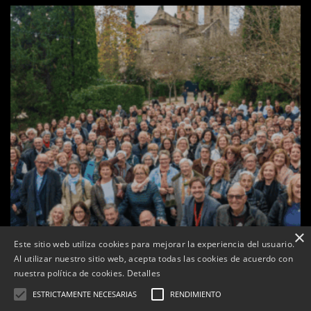
×
Este sitio web utiliza cookies para mejorar la experiencia del usuario.
Al utilizar nuestro sitio web, acepta todas las cookies de acuerdo con
Les Gastrosàvies protagonitzen una gran trobada al
nuestra política de cookies.
Detalles
Món Sant Benet que referma el valor de la cuina
tradicional
ESTRICTAMENTE NECESARIAS
RENDIMIENTO