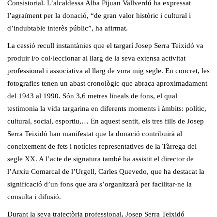
Consistorial. L’alcaldessa Alba Pijuan Vallverdú ha expressat
l’agraïment per la donació, “de gran valor històric i cultural i
d’indubtable interès públic”, ha afirmat.
La cessió recull instantànies que el targarí Josep Serra Teixidó va
produir i/o col·leccionar al llarg de la seva extensa activitat
professional i associativa al llarg de vora mig segle. En concret, les
fotografies tenen un abast cronològic que abraça aproximadament
del 1943 al 1990. Són 3,6 metres lineals de fons, el qual
testimonia la vida targarina en diferents moments i àmbits: polític,
cultural, social, esportiu,… En aquest sentit, els tres fills de Josep
Serra Teixidó han manifestat que la donació contribuirà al
coneixement de fets i notícies representatives de la Tàrrega del
segle XX. A l’acte de signatura també ha assistit el director de
l’Arxiu Comarcal de l’Urgell, Carles Quevedo, que ha destacat la
significació d’un fons que ara s’organitzarà per facilitar-ne la
consulta i difusió.
Durant la seva trajectòria professional, Josep Serra Teixidó