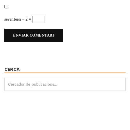
seventeen − 2 =
CERCA