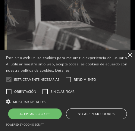
×
Este sitio web utiliza cookies para mejorar la experiencia del usuario.
Al utilizar nuestro sitio web, acepta todas las cookies de acuerdo con
nuestra política de cookies.
Detalles
ESTRICTAMENTE NECESARIAS
RENDIMIENTO
ORIENTACIÓN
SIN CLASIFICAR
s
La botiga L’K de Balaguer es converteix en nou punt
MOSTRAR DETALLES
de referència de Warhammer a Lleida
ACEPTAR COOKIES
NO ACEPTAR COOKIES
Per
Tàrrega Televisió
22, abril, 2026 - 08:10
POWERED BY COOKIE-SCRIPT