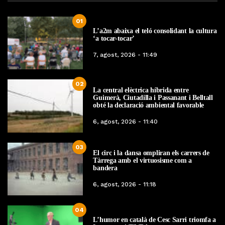
01
L’a2m abaixa el teló consolidant la cultura
‘a tocar-tocar’
7, agost, 2026 - 11:49
02
La central elèctrica híbrida entre
Guimerà, Ciutadilla i Passanant i Belltall
obté la declaració ambiental favorable
6, agost, 2026 - 11:40
03
El circ i la dansa ompliran els carrers de
Tàrrega amb el virtuosisme com a
bandera
6, agost, 2026 - 11:18
04
L’humor en català de Cesc Sarri triomfa a