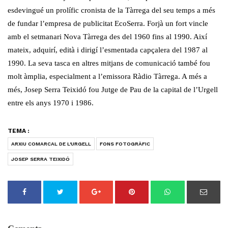
esdevingué un prolífic cronista de la Tàrrega del seu temps a més
de fundar l’empresa de publicitat EcoSerra. Forjà un fort vincle
amb el setmanari Nova Tàrrega des del 1960 fins al 1990. Així
mateix, adquirí, edità i dirigí l’esmentada capçalera del 1987 al
1990. La seva tasca en altres mitjans de comunicació també fou
molt àmplia, especialment a l’emissora Ràdio Tàrrega. A més a
més, Josep Serra Teixidó fou Jutge de Pau de la capital de l’Urgell
entre els anys 1970 i 1986.
TEMA :
ARXIU COMARCAL DE L'URGELL
FONS FOTOGRÀFIC
JOSEP SERRA TEIXIDÓ