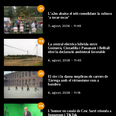
01
L’a2m abaixa el teló consolidant la cultura
‘a tocar-tocar’
7, agost, 2026 - 11:49
02
La central elèctrica híbrida entre
Guimerà, Ciutadilla i Passanant i Belltall
obté la declaració ambiental favorable
6, agost, 2026 - 11:40
03
El circ i la dansa ompliran els carrers de
Tàrrega amb el virtuosisme com a
bandera
6, agost, 2026 - 11:18
04
L’humor en català de Cesc Sarri triomfa a
Instagram i TikTok