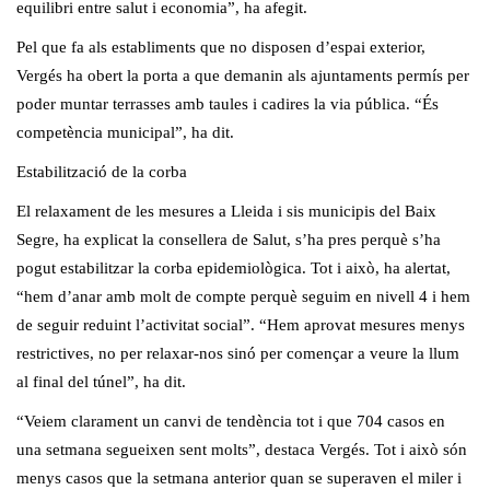
equilibri entre salut i economia”, ha afegit.
Pel que fa als establiments que no disposen d’espai exterior,
Vergés ha obert la porta a que demanin als ajuntaments permís per
poder muntar terrasses amb taules i cadires la via pública. “És
competència municipal”, ha dit.
Estabilització de la corba
El relaxament de les mesures a Lleida i sis municipis del Baix
Segre, ha explicat la consellera de Salut, s’ha pres perquè s’ha
pogut estabilitzar la corba epidemiològica. Tot i això, ha alertat,
“hem d’anar amb molt de compte perquè seguim en nivell 4 i hem
de seguir reduint l’activitat social”. “Hem aprovat mesures menys
restrictives, no per relaxar-nos sinó per començar a veure la llum
al final del túnel”, ha dit.
“Veiem clarament un canvi de tendència tot i que 704 casos en
una setmana segueixen sent molts”, destaca Vergés. Tot i això són
menys casos que la setmana anterior quan se superaven el miler i