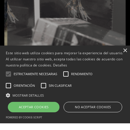
×
Este sitio web utiliza cookies para mejorar la experiencia del usuario.
Al utilizar nuestro sitio web, acepta todas las cookies de acuerdo con
nuestra política de cookies.
Detalles
ESTRICTAMENTE NECESARIAS
RENDIMIENTO
ORIENTACIÓN
SIN CLASIFICAR
s
La botiga L’K de Balaguer es converteix en nou punt
MOSTRAR DETALLES
de referència de Warhammer a Lleida
ACEPTAR COOKIES
NO ACEPTAR COOKIES
Per
Tàrrega Televisió
22, abril, 2026 - 08:10
POWERED BY COOKIE-SCRIPT