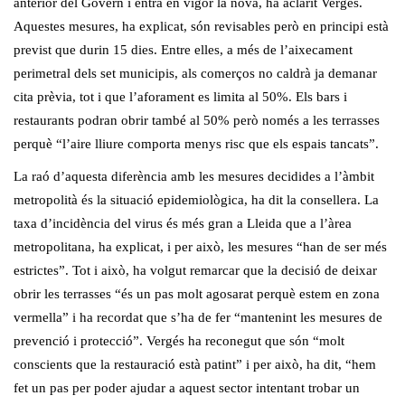
anterior del Govern i entra en vigor la nova, ha aclarit Vergés.
Aquestes mesures, ha explicat, són revisables però en principi està
previst que durin 15 dies. Entre elles, a més de l’aixecament
perimetral dels set municipis, als comerços no caldrà ja demanar
cita prèvia, tot i que l’aforament es limita al 50%. Els bars i
restaurants podran obrir també al 50% però només a les terrasses
perquè “l’aire lliure comporta menys risc que els espais tancats”.
La raó d’aquesta diferència amb les mesures decidides a l’àmbit
metropolità és la situació epidemiològica, ha dit la consellera. La
taxa d’incidència del virus és més gran a Lleida que a l’àrea
metropolitana, ha explicat, i per això, les mesures “han de ser més
estrictes”. Tot i això, ha volgut remarcar que la decisió de deixar
obrir les terrasses “és un pas molt agosarat perquè estem en zona
vermella” i ha recordat que s’ha de fer “mantenint les mesures de
prevenció i protecció”. Vergés ha reconegut que són “molt
conscients que la restauració està patint” i per això, ha dit, “hem
fet un pas per poder ajudar a aquest sector intentant trobar un