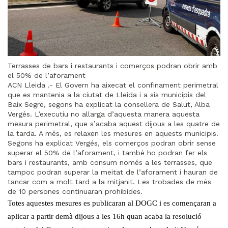
Terrasses de bars i restaurants i comerços podran obrir amb
el 50% de l’aforament
ACN Lleida .- El Govern ha aixecat el confinament perimetral
que es mantenia a la ciutat de Lleida i a sis municipis del
Baix Segre, segons ha explicat la consellera de Salut, Alba
Vergés. L’executiu no allarga d’aquesta manera aquesta
mesura perimetral, que s’acaba aquest dijous a les quatre de
la tarda. A més, es relaxen les mesures en aquests municipis.
Segons ha explicat Vergés, els comerços podran obrir sense
superar el 50% de l’aforament, i també ho podran fer els
bars i restaurants, amb consum només a les terrasses, que
tampoc podran superar la meitat de l’aforament i hauran de
tancar com a molt tard a la mitjanit. Les trobades de més
de 10 persones continuaran prohibides.
Totes aquestes mesures es publicaran al DOGC i es començaran a
aplicar a partir demà dijous a les 16h quan acaba la resolució