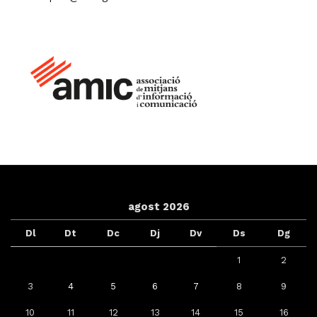
agost 2026
Dl
Dt
Dc
Dj
Dv
Ds
Dg
1
2
3
4
5
6
7
8
9
10
11
12
13
14
15
16