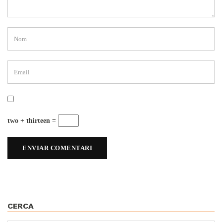
two + thirteen =
CERCA