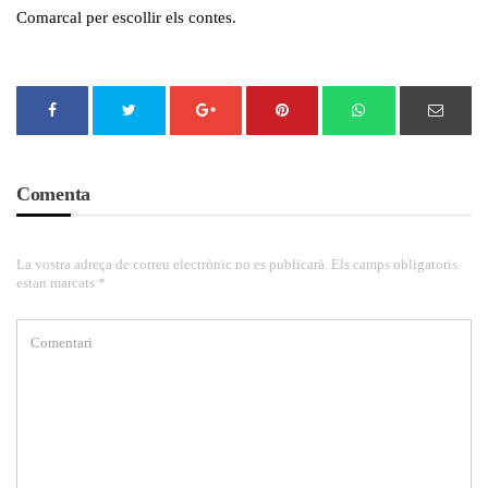
Comarcal per escollir els contes.
Comenta
La vostra adreça de correu electrònic no es publicarà. Els camps obligatoris
estan marcats *