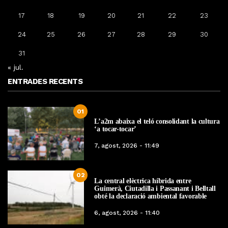
17
18
19
20
21
22
23
24
25
26
27
28
29
30
31
« jul.
ENTRADES RECENTS
01
L’a2m abaixa el teló consolidant la cultura
‘a tocar-tocar’
7, agost, 2026 - 11:49
02
La central elèctrica híbrida entre
Guimerà, Ciutadilla i Passanant i Belltall
obté la declaració ambiental favorable
6, agost, 2026 - 11:40