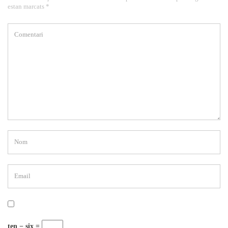
estan marcats *
ten − six =