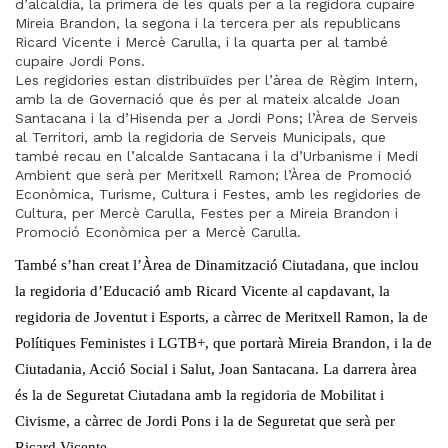
d’alcaldia, la primera de les quals per a la regidora cupaire
Mireia Brandon, la segona i la tercera per als republicans
Ricard Vicente i Mercè Carulla, i la quarta per al també
cupaire Jordi Pons.
Les regidories estan distribuïdes per l’àrea de Règim Intern,
amb la de Governació que és per al mateix alcalde Joan
Santacana i la d’Hisenda per a Jordi Pons; l’Àrea de Serveis
al Territori, amb la regidoria de Serveis Municipals, que
també recau en l’alcalde Santacana i la d’Urbanisme i Medi
Ambient que serà per Meritxell Ramon; l’Àrea de Promoció
Econòmica, Turisme, Cultura i Festes, amb les regidories de
Cultura, per Mercè Carulla, Festes per a Mireia Brandon i
Promoció Econòmica per a Mercè Carulla.
També s’han creat l’Àrea de Dinamització Ciutadana, que inclou
la regidoria d’Educació amb Ricard Vicente al capdavant, la
regidoria de Joventut i Esports, a càrrec de Meritxell Ramon, la de
Polítiques Feministes i LGTB+, que portarà Mireia Brandon, i la de
Ciutadania, Acció Social i Salut, Joan Santacana. La darrera àrea
és la de Seguretat Ciutadana amb la regidoria de Mobilitat i
Civisme, a càrrec de Jordi Pons i la de Seguretat que serà per
Ricard Vicente.