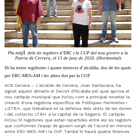
Pla mitjÃ dels sis regidors d’ERC i la CUP del nou govern a la
Paeria de Cervera, el 13 de juny de 2020. (Horitzontal)
Hi ha tretze regidories i quatre tinences d’alcaldia, dos de les quals
per ERC-MES-AM i les altres dos per la CUP
ACN Cervera .- L’alcalde de Cervera, Joan Santacana, ha
signat aquest dimarts el Decret d’Alcaldia pel qual aprova el
nou cartipàs municipal que inclou com a principal novetat la
creació d’una regidoria específica de Polítiques Feministes i
LGTBI+, que treballarà en la defensa dels drets de les dones
i del col·lectiu LTBI+ a la capital de la Segarra. El cartipàs
inclou 13 regidories que estan repartides entre els sis regidors
que conformen l’equip de govern sorgit de l’acord en minoria
entre ERC-MES-AM i la CUP. També hi haurà quatre tinences