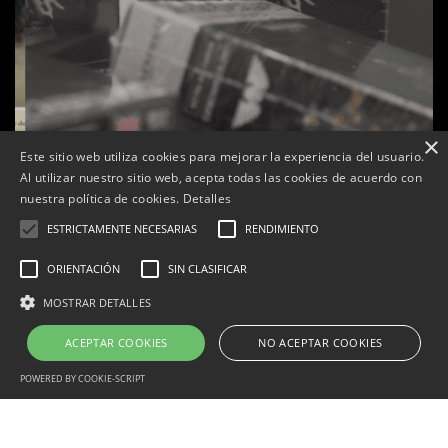
×
Este sitio web utiliza cookies para mejorar la experiencia del usuario.
Al utilizar nuestro sitio web, acepta todas las cookies de acuerdo con
nuestra política de cookies.
Detalles
ESTRICTAMENTE NECESARIAS
RENDIMIENTO
s
La botiga L’K de Balaguer es converteix en nou punt
ORIENTACIÓN
SIN CLASIFICAR
de referència de Warhammer a Lleida
MOSTRAR DETALLES
Per
Tàrrega Televisió
22, abril, 2026 - 08:10
ACEPTAR COOKIES
NO ACEPTAR COOKIES
POWERED BY COOKIE-SCRIPT
Correu electrònic:
info@tarrega.tv
Telèfons: 648 45 71 14 | 669 32 28 46
Estrictamente necesarias
Rendimiento
Orientación
© 2025 AUDIOVISUALS TÀRREGA S.L. Tots els drets reservats.