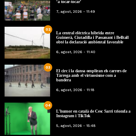
‘a tocar-tocar’
7, agost, 2026 - 11:49
02
La central elèctrica híbrida entre
Guimerà, Ciutadilla i Passanant i Belltall
obté la declaració ambiental favorable
6, agost, 2026 - 11:40
03
El circ i la dansa ompliran els carrers de
Tàrrega amb el virtuosisme com a
bandera
6, agost, 2026 - 11:18
04
L’humor en català de Cesc Sarri triomfa a
Instagram i TikTok
5, agost, 2026 - 15:48