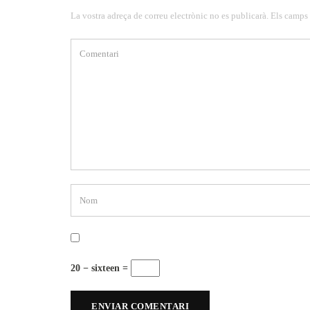
La vostra adreça de correu electrònic no es publicarà. Els camps
20 − sixteen =