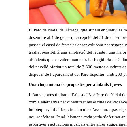
El Parc de Nadal de Tàrrega, que supera enguany les tre
desembre al 4 de gener (a excepció del 31 de desembre 
passat, el casal de festes es desenvoluparà per segona
trasllat possibilità una ampliació del recinte i una major
al·licients que es volen mantenir. La Regidoria de Cultu
del pavelló oferint un total de 3.300 metres quadrats d
disposar de l’aparcament del Parc Esportiu, amb 200 pla
Una cinquantena de propostes per a infants i joves
Infants i joves tindran a l’abast al 31è Parc de Nadal 
com a alternativa per dinamitzar les estones de vacances.
ludoteques, inflables, circ, circuits d’aventura, passei
nou rocòdrom. Paral·lelament, cada tarda s’oferiran an
esportives i actuacions musicals entre altres suggerimen