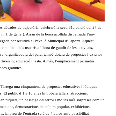
s dècades de trajectòria, celebrarà la seva 31a edició del 27 de
i l’1 de gener). Arran de la bona acollida dispensada l’any
 vegada consecutiva al Pavelló Municipal d’Esports. Aquest
 comoditat dels usuaris a l’hora de gaudir de les activitats,
ra, organitzadora del parc, també dotarà de propostes l’exterior
e diversió, educació i festa. A més, l’emplaçament permetrà
ces gratuïtes.
de Tàrrega una cinquantena de propostes educatives i lúdiques
 El públic d’1 a 16 anys hi trobarà tallers, atraccions,
gs en ruquets, un passatge del terror i moltes més sorpreses com un
imacions, demostracions de cultura popular, exhibicions
ts. El preu de l’entrada serà de 4 euros amb possibilitat