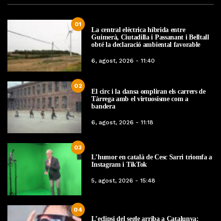
01
La central elèctrica híbrida entre
Guimerà, Ciutadilla i Passanant i Belltall
obté la declaració ambiental favorable
6, agost, 2026 - 11:40
02
El circ i la dansa ompliran els carrers de
Tàrrega amb el virtuosisme com a
bandera
6, agost, 2026 - 11:18
03
L’humor en català de Cesc Sarri triomfa a
Instagram i TikTok
5, agost, 2026 - 15:48
04
L’eclipsi del segle arriba a Catalunya: