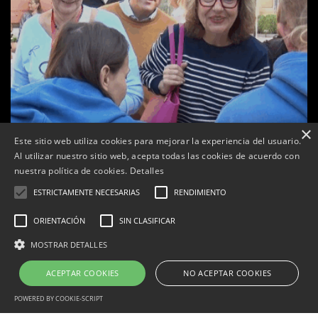
×
Este sitio web utiliza cookies para mejorar la experiencia del usuario.
Al utilizar nuestro sitio web, acepta todas las cookies de acuerdo con
nuestra política de cookies.
Detalles
ESTRICTAMENTE NECESARIAS
RENDIMIENTO
ORIENTACIÓN
SIN CLASIFICAR
a
Tàrrega celebra la 25a Fira del Medi Ambient
MOSTRAR DETALLES
Per
Tàrrega Televisió
18, octubre, 2025 - 12:26
ACEPTAR COOKIES
NO ACEPTAR COOKIES
POWERED BY COOKIE-SCRIPT