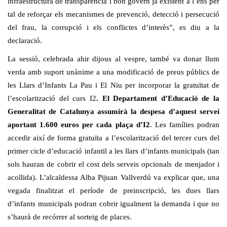
infraestructura de transparència i bon govern ja existent a l’ens per
tal de reforçar els mecanismes de prevenció, detecció i persecució
del frau, la corrupció i els conflictes d’interès”, es diu a la
declaració.
La sessió, celebrada ahir dijous al vespre, també va donar llum
verda amb suport unànime a una modificació de preus públics de
les Llars d’Infants La Pau i El Niu per incorporar la gratuïtat de
l’escolarització del curs I2
. El Departament d’Educació de la
Generalitat de Catalunya assumirà la despesa d’aquest servei
aportant 1.600 euros per cada plaça d’I2
. Les famílies podran
accedir així de forma gratuïta a l’escolarització del tercer curs del
primer cicle d’educació infantil a les llars d’infants municipals (tan
sols hauran de cobrir el cost dels serveis opcionals de menjador i
acollida). L’alcaldessa Alba Pijuan Vallverdú va explicar que, una
vegada finalitzat el període de preinscripció, les dues llars
d’infants municipals podran cobrir igualment la demanda i que no
s’haurà de recórrer al sorteig de places.