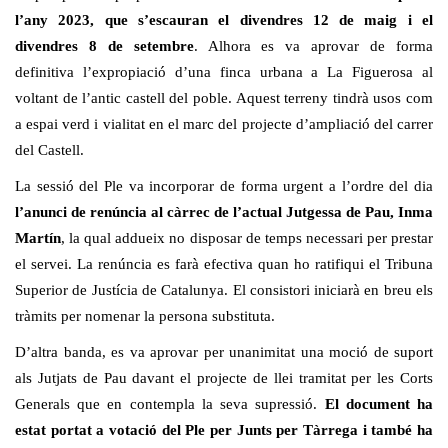
l’any 2023, que s’escauran el divendres 12 de maig i el
divendres 8 de setembre
. Alhora es va aprovar de forma
definitiva l’expropiació d’una finca urbana a La Figuerosa al
voltant de l’antic castell del poble. Aquest terreny tindrà usos com
a espai verd i vialitat en el marc del projecte d’ampliació del carrer
del Castell.
La sessió del Ple va incorporar de forma urgent a l’ordre del dia
l’anunci de renúncia al càrrec de l’actual Jutgessa de Pau, Inma
Martín
, la qual addueix no disposar de temps necessari per prestar
el servei. La renúncia es farà efectiva quan ho ratifiqui el Tribuna
Superior de Justícia de Catalunya. El consistori iniciarà en breu els
tràmits per nomenar la persona substituta.
D’altra banda, es va aprovar per unanimitat una moció de suport
als Jutjats de Pau davant el projecte de llei tramitat per les Corts
Generals que en contempla la seva supressió.
El document ha
estat portat a votació del Ple per Junts per Tàrrega i també ha