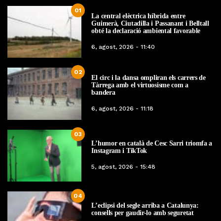
01
La central elèctrica híbrida entre
Guimerà, Ciutadilla i Passanant i Belltall
obté la declaració ambiental favorable
6, agost, 2026 - 11:40
02
El circ i la dansa ompliran els carrers de
Tàrrega amb el virtuosisme com a
bandera
6, agost, 2026 - 11:18
03
L’humor en català de Cesc Sarri triomfa a
Instagram i TikTok
5, agost, 2026 - 15:48
04
L’eclipsi del segle arriba a Catalunya:
consells per gaudir-lo amb seguretat