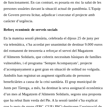
de funcionament. En cas contrari, es posaria en risc la salut de les
persones usuàries davant la situació actual de pandèmia. L’Equip
de Govern preveu licitar, adjudicar i executar el projecte amb
caràcter d’urgència.
Reforç econòmic de serveis socials
En la mateixa sessió plenària, celebrada el dijous 25 de juny per
via telemàtica, s’ha acordat per unanimitat de destinar 9.000 euros
del romanent de tresoreria a reforçar el servei del Magatzem
d’Aliments Solidaris, que cobreix necessitats bàsiques de famílies
vulnerables, i el programa ‘Sempre Acompanyats’, projecte
d’acompanyament a gent gran en situació de solitud no volguda.
Ambdós han registrat un augment significatiu de persones
beneficiàries a causa de la crisi sanitària. El grup municipal de
Junts per Tàrrega, a més, ha destinat la seva assignació econòmica
d’un mes al Magatzem d’Aliments Solidaris, segons una proposta
que ha rebut llum verda del Ple. A la sessió també s’ha explicat
que la resta de grups (ERC, CUP i PSC) destinaren l’assignació de