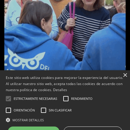
×
Este sitio web utiliza cookies para mejorar la experiencia del usuario.
Al utilizar nuestro sitio web, acepta todas las cookies de acuerdo con
a
nuestra política de cookies.
Detalles
Tàrrega celebra la 25a Fira del Medi Ambient
ESTRICTAMENTE NECESARIAS
RENDIMIENTO
Per
Tàrrega Televisió
18, octubre, 2025 - 12:26
ORIENTACIÓN
SIN CLASIFICAR
MOSTRAR DETALLES