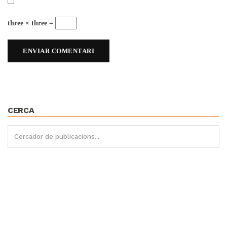
three × three =
CERCA