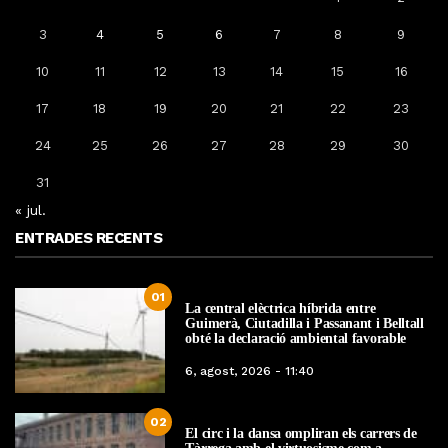
3
4
5
6
7
8
9
10
11
12
13
14
15
16
17
18
19
20
21
22
23
24
25
26
27
28
29
30
31
« jul.
ENTRADES RECENTS
01
La central elèctrica híbrida entre
Guimerà, Ciutadilla i Passanant i Belltall
obté la declaració ambiental favorable
6, agost, 2026 - 11:40
02
El circ i la dansa ompliran els carrers de