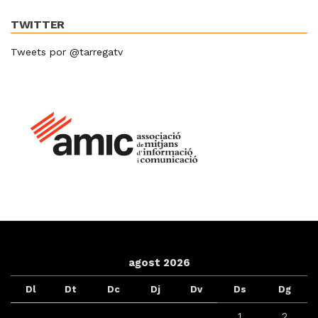
TWITTER
Tweets por @tarregatv
agost 2026
Dl
Dt
Dc
Dj
Dv
Ds
Dg
1
2