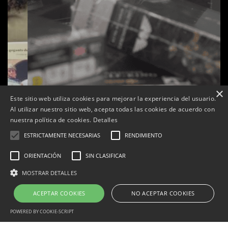
×
Este sitio web utiliza cookies para mejorar la experiencia del usuario.
Al utilizar nuestro sitio web, acepta todas las cookies de acuerdo con
s
La botiga L’K de Balaguer es converteix en nou punt
nuestra política de cookies.
Detalles
de referència de Warhammer a Lleida
ESTRICTAMENTE NECESARIAS
RENDIMIENTO
Per
Tàrrega Televisió
22, abril, 2026 - 08:10
ORIENTACIÓN
SIN CLASIFICAR
MOSTRAR DETALLES
ACEPTAR COOKIES
NO ACEPTAR COOKIES
Correu electrònic:
info@tarrega.tv
Telèfons: 648 45 71 14 | 669 32 28 46
© 2025 AUDIOVISUALS TÀRREGA S.L. Tots els drets reservats.
POWERED BY COOKIE-SCRIPT
Portal Web desenvolupat per CompsaOnline S.L.