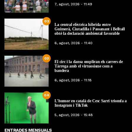
7, agost, 2026 - 11:49
02
La central elèctrica híbrida entre
Guimerà, Ciutadilla i Passanant i Belltall
obté la declaració ambiental favorable
6, agost, 2026 - 11:40
03
El circ i la dansa ompliran els carrers de
Tàrrega amb el virtuosisme com a
bandera
6, agost, 2026 - 11:18
04
L’humor en català de Cesc Sarri triomfa a
Instagram i TikTok
5, agost, 2026 - 15:48
ENTRADES MENSUALS