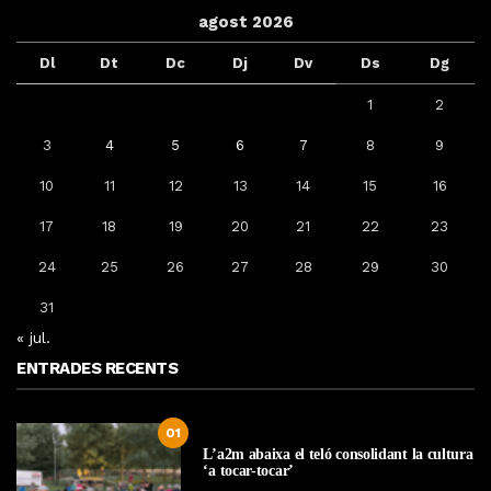
agost 2026
Dl
Dt
Dc
Dj
Dv
Ds
Dg
1
2
3
4
5
6
7
8
9
10
11
12
13
14
15
16
17
18
19
20
21
22
23
24
25
26
27
28
29
30
31
« jul.
ENTRADES RECENTS
01
L’a2m abaixa el teló consolidant la cultura
‘a tocar-tocar’