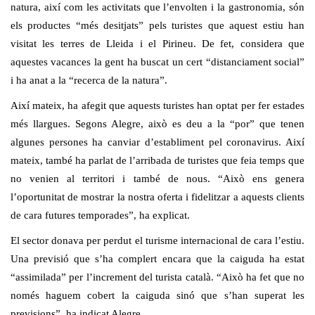
natura, així com les activitats que l’envolten i la gastronomia, són
els productes “més desitjats” pels turistes que aquest estiu han
visitat les terres de Lleida i el Pirineu. De fet, considera que
aquestes vacances la gent ha buscat un cert “distanciament social”
i ha anat a la “recerca de la natura”.
Així mateix, ha afegit que aquests turistes han optat per fer estades
més llargues. Segons Alegre, això es deu a la “por” que tenen
algunes persones ha canviar d’establiment pel coronavirus. Així
mateix, també ha parlat de l’arribada de turistes que feia temps que
no venien al territori i també de nous. “Això ens genera
l’oportunitat de mostrar la nostra oferta i fidelitzar a aquests clients
de cara futures temporades”, ha explicat.
El sector donava per perdut el turisme internacional de cara l’estiu.
Una previsió que s’ha complert encara que la caiguda ha estat
“assimilada” per l’increment del turista català. “Això ha fet que no
només haguem cobert la caiguda sinó que s’han superat les
previsions”, ha indicat Alegre.