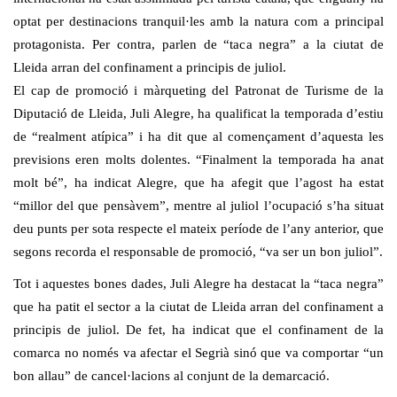
optat per destinacions tranquil·les amb la natura com a principal
protagonista. Per contra, parlen de “taca negra” a la ciutat de
Lleida arran del confinament a principis de juliol.
El cap de promoció i màrqueting del Patronat de Turisme de la
Diputació de Lleida, Juli Alegre, ha qualificat la temporada d’estiu
de “realment atípica” i ha dit que al començament d’aquesta les
previsions eren molts dolentes. “Finalment la temporada ha anat
molt bé”, ha indicat Alegre, que ha afegit que l’agost ha estat
“millor del que pensàvem”, mentre al juliol l’ocupació s’ha situat
deu punts per sota respecte el mateix període de l’any anterior, que
segons recorda el responsable de promoció, “va ser un bon juliol”.
Tot i aquestes bones dades, Juli Alegre ha destacat la “taca negra”
que ha patit el sector a la ciutat de Lleida arran del confinament a
principis de juliol. De fet, ha indicat que el confinament de la
comarca no només va afectar el Segrià sinó que va comportar “un
bon allau” de cancel·lacions al conjunt de la demarcació.