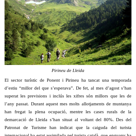
Pirineu de Lleida
El sector turístic de Ponent i Pirineu ha tancat una temporada
d’estiu “millor del que s’esperava”. De fet, al mes d’agost s’han
superat les previsions i inclús les xifres són millors que les de
l’any passat. Durant aquest mes molts allotjaments de muntanya
han fregat la plena ocupació, mentre les cases rurals de la
demarcació de Lleida s’han situat al voltant del 80%. Des del
Patronat de Turisme han indicat que la caiguda del turista
internacional ha estat assimilada pel turista català, que enguany ha