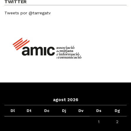
TWITTER
Tweets por @tarregatv
agost 2026
Dl
Dt
Dc
Dj
Dv
Ds
Dg
1
2