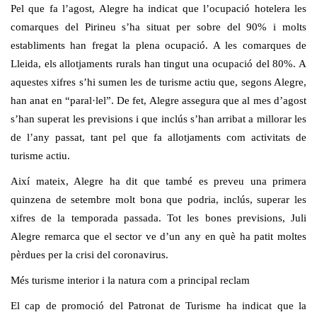
Pel que fa l’agost, Alegre ha indicat que l’ocupació hotelera les
comarques del Pirineu s’ha situat per sobre del 90% i molts
establiments han fregat la plena ocupació. A les comarques de
Lleida, els allotjaments rurals han tingut una ocupació del 80%. A
aquestes xifres s’hi sumen les de turisme actiu que, segons Alegre,
han anat en “paral·lel”. De fet, Alegre assegura que al mes d’agost
s’han superat les previsions i que inclús s’han arribat a millorar les
de l’any passat, tant pel que fa allotjaments com activitats de
turisme actiu.
Així mateix, Alegre ha dit que també es preveu una primera
quinzena de setembre molt bona que podria, inclús, superar les
xifres de la temporada passada. Tot les bones previsions, Juli
Alegre remarca que el sector ve d’un any en què ha patit moltes
pèrdues per la crisi del coronavirus.
Més turisme interior i la natura com a principal reclam
El cap de promoció del Patronat de Turisme ha indicat que la