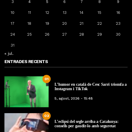
3
4
5
6
7
8
9
10
11
12
13
14
15
16
17
18
19
20
21
22
23
24
25
26
27
28
29
30
31
« jul.
ENTRADES RECENTS
01
L’humor en català de Cesc Sarri triomfa a
Instagram i TikTok
5, agost, 2026 - 15:48
02
L’eclipsi del segle arriba a Catalunya:
consells per gaudir-lo amb seguretat