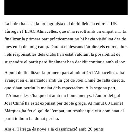
La boira ha estat la protagonista del derbi lleidatà entre la UE
Tàrrega i l’EFAC Almacelles, que s’ha resolt amb un empat a 1.
En
finalitzar la primera part pràcticament no hi havia visibilitat des de
més enllà del mig camp. Durant el descans l’àrbitre els entrenadors
i els responsables dels clubs han estat valorant la possibilitat de
suspendre el partit però finalment han decidit continua amb el joc.
A punt de finalitzar la primera part al minut 45 l’Almacelles s’ha
avançat en el marcador amb un gol de Joel Chiné de falta directa,
que s’han perdut la meitat dels espectadors. A la segona part,
l’Almacelles s’ha quedat amb un home menys. L’autor del gol
Joel Chiné ha estat expulsat per doble groga. Al minut 80 Lionel
Márquez,ha fet el gol de l’empat, un resultat que vist com anat el
partit tothom ha donat per bo.
Ara el Tàrrega és novè a la classificació amb 20 punts