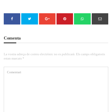
Comenta
La vostra adreça de correu electrònic no es publicarà. Els camps obligatoris
estan marcats *