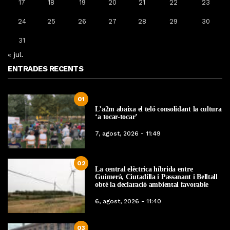
17
18
19
20
21
22
23
24
25
26
27
28
29
30
31
« jul.
ENTRADES RECENTS
01
L’a2m abaixa el teló consolidant la cultura
‘a tocar-tocar’
7, agost, 2026 - 11:49
02
La central elèctrica híbrida entre
Guimerà, Ciutadilla i Passanant i Belltall
obté la declaració ambiental favorable
6, agost, 2026 - 11:40
03