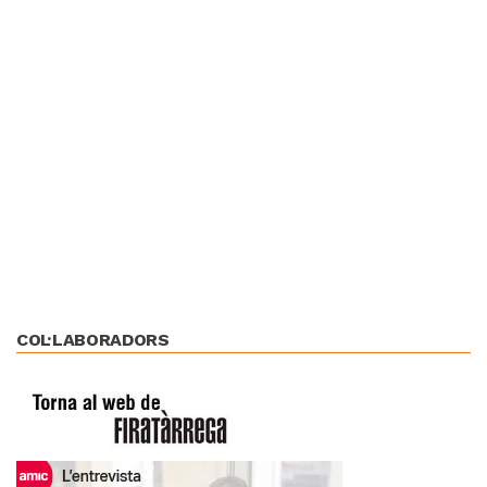
COL·LABORADORS