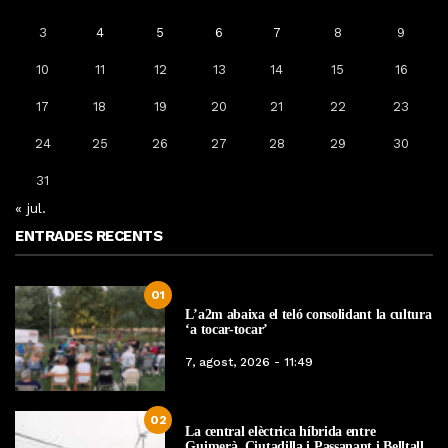
3
4
5
6
7
8
9
10
11
12
13
14
15
16
17
18
19
20
21
22
23
24
25
26
27
28
29
30
31
« jul.
ENTRADES RECENTS
01
L’a2m abaixa el teló consolidant la cultura
‘a tocar-tocar’
7, agost, 2026 - 11:49
02
La central elèctrica híbrida entre
Guimerà, Ciutadilla i Passanant i Belltall