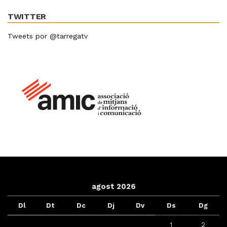
TWITTER
Tweets por @tarregatv
agost 2026
Dl
Dt
Dc
Dj
Dv
Ds
Dg
1
2