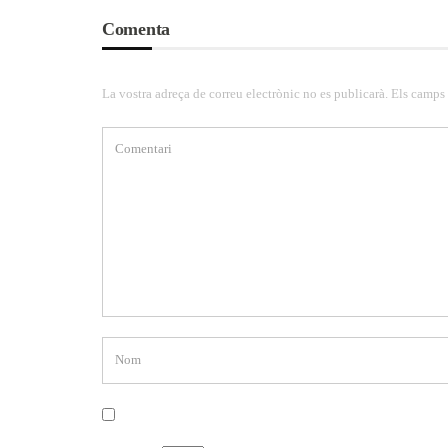
Comenta
La vostra adreça de correu electrònic no es publicarà. Els camps