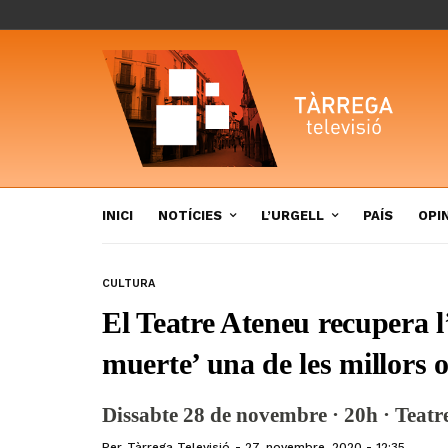
INICI
NOTÍCIES
L’URGELL
PAÍS
OPI
CULTURA
El Teatre Ateneu recupera l
muerte’ una de les millors 
Dissabte 28 de novembre · 20h · Teatr
Per
Tàrrega Televisió
27, novembre, 2020 - 12:35