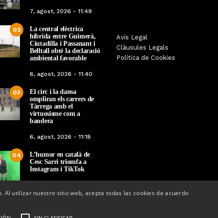
7, agost, 2026 - 11:49
La central elèctrica
02
híbrida entre Guimerà,
Tàrrega farà bategar la història
Avís Legal
Tàrrega edita un llibr
Ciutadilla i Passanant i
amb l’estrena de “Lo Pedrafoc”,
Clàusules Legals
història dels gegants d
Belltall obté la declaració
la nova bèstia festiva de
Política de Cookies
ambiental favorable
en el marc de la Fes
Guixanet
6, agost, 2026 - 11:40
Per
Tàrrega Televi
Per
Tàrrega Televisió
12, maig, 2026 - 0
El circ i la dansa
12, maig, 2026 - 09:29
03
ompliran els carrers de
Tàrrega amb el
virtuosisme com a
bandera
6, agost, 2026 - 11:18
L’humor en català de
04
Cesc Sarri triomfa a
Instagram i TikTok
5, agost, 2026 - 15:48
o. Al utilizar nuestro sitio web, acepta todas las cookies de acuerdo
CIÓN
SIN CLASIFICAR