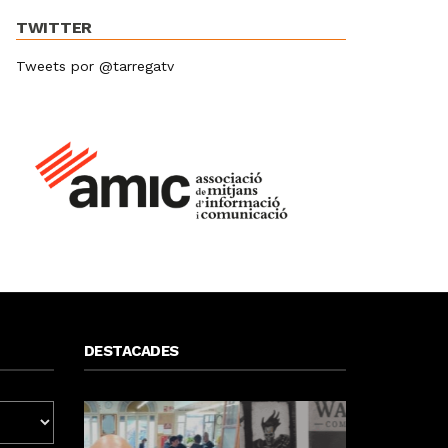
TWITTER
Tweets por @tarregatv
DESTACADES