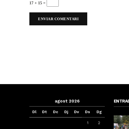
17 + 15 =
agost 2026
ENTRA
Dl
Dt
Dc
Dj
Dv
Ds
Dg
1
2