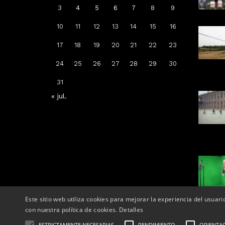
3
4
5
6
7
8
9
10
11
12
13
14
15
16
Arrenca la campanya de
17
18
19
20
21
22
23
vacunació: a qui li toca la de la
grip, COVID-19 o totes dues
24
25
26
27
28
29
30
Per
Tàrrega Televisió
31
14, octubre, 2025 - 08:04
« jul.
Este sitio web utiliza cookies para mejorar la experiencia del usuari
con nuestra política de cookies.
Detalles
ESTRICTAMENTE NECESARIAS
RENDIMIENTO
ORIENTA