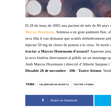
El 28 de març de 2005 una pacient de més de 80 anys va 
Marcos Hourmann
. Sotmesa a un gran patiment físic, e
seva filla li van demanar que acabés definitivament amb 
injectar 50 mg de clorur de potassi a la vena. Va morir
tractar a Marcos Hourmann d’assassí?
Aquestes preg
la seva història directament al públic en un muntatge qu
Amb Marcos Hourmann i direcció d’Alberto Sanjuan i V
Dissabte 28 de novembre · 20h · Teatre Ateneu
. Vend
TEMA :
CELEBRARÉ MI MUERTE
TEATRE ATENEU
Share on Facebook