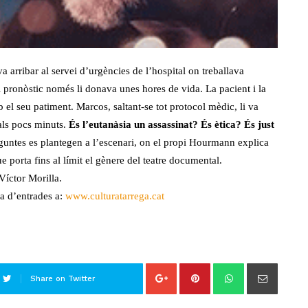
arribar al servei d’urgències de l’hospital on treballava
l pronòstic només li donava unes hores de vida. La pacient i la
el seu patiment. Marcos, saltant-se tot protocol mèdic, li va
 als pocs minuts.
És l’eutanàsia un assassinat? És ètica? És just
untes es plantegen a l’escenari, on el propi Hourmann explica
e porta fins al límit el gènere del teatre documental.
íctor Morilla.
a d’entrades a:
www.culturatarrega.cat
Share on Twitter