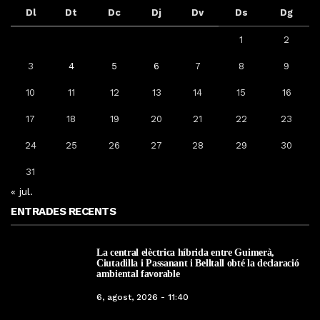
Dl
Dt
Dc
Dj
Dv
Ds
Dg
1
2
3
4
5
6
7
8
9
10
11
12
13
14
15
16
17
18
19
20
21
22
23
24
25
26
27
28
29
30
31
« jul.
ENTRADES RECENTS
La central elèctrica híbrida entre Guimerà,
Ciutadilla i Passanant i Belltall obté la declaració
ambiental favorable
6, agost, 2026 - 11:40