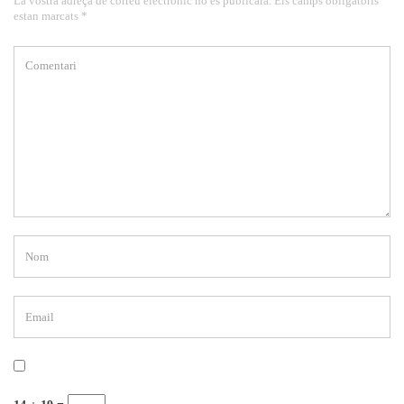
La vostra adreça de correu electrònic no es publicarà. Els camps obligatoris
estan marcats *