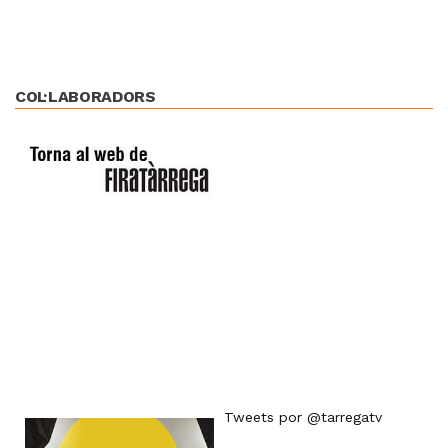
COL·LABORADORS
Tweets por @tarregatv