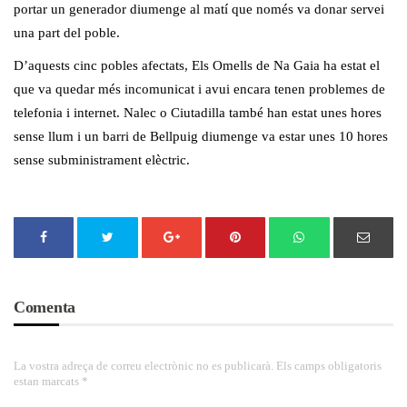
portar un generador diumenge al matí que només va donar servei
una part del poble.
D’aquests cinc pobles afectats, Els Omells de Na Gaia ha estat el
que va quedar més incomunicat i avui encara tenen problemes de
telefonia i internet. Nalec o Ciutadilla també han estat unes hores
sense llum i un barri de Bellpuig diumenge va estar unes 10 hores
sense subministrament elèctric.
Comenta
La vostra adreça de correu electrònic no es publicarà. Els camps obligatoris
estan marcats *