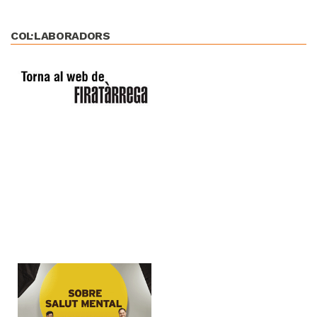
COL·LABORADORS