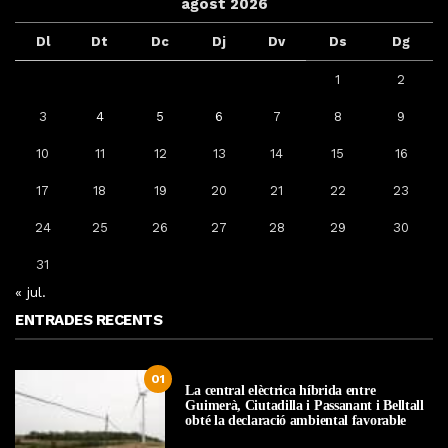
agost 2026
Dl
Dt
Dc
Dj
Dv
Ds
Dg
1
2
3
4
5
6
7
8
9
10
11
12
13
14
15
16
17
18
19
20
21
22
23
24
25
26
27
28
29
30
31
« jul.
ENTRADES RECENTS
01
La central elèctrica híbrida entre
Guimerà, Ciutadilla i Passanant i Belltall
obté la declaració ambiental favorable