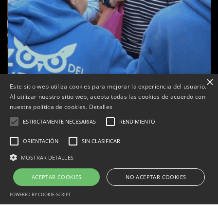
×
Este sitio web utiliza cookies para mejorar la experiencia del usuario.
Al utilizar nuestro sitio web, acepta todas las cookies de acuerdo con
a
nuestra política de cookies.
Detalles
Tàrrega celebra la 25a Fira del Medi Ambient
ESTRICTAMENTE NECESARIAS
RENDIMIENTO
Per
Tàrrega Televisió
18, octubre, 2025 - 12:26
ORIENTACIÓN
SIN CLASIFICAR
MOSTRAR DETALLES
ACEPTAR COOKIES
NO ACEPTAR COOKIES
Correu electrònic:
info@tarrega.tv
Telèfons: 648 45 71 14 | 669 32 28 46
© 2025 AUDIOVISUALS TÀRREGA S.L. Tots els drets reservats.
POWERED BY COOKIE-SCRIPT
Portal Web desenvolupat per CompsaOnline S.L.
Estrictamente necesarias
Rendimiento
Orientación