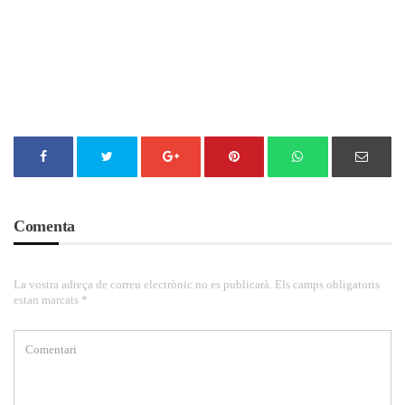
Comenta
La vostra adreça de correu electrònic no es publicarà. Els camps obligatoris
estan marcats *