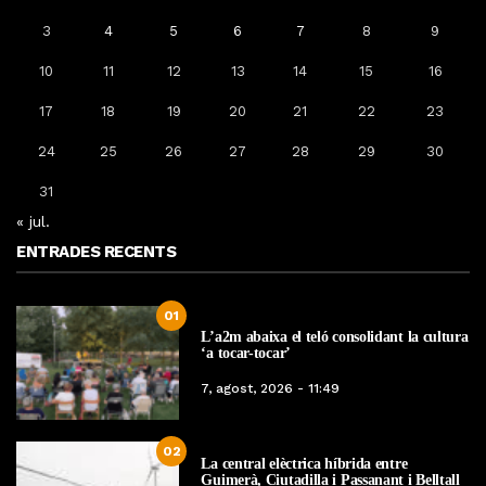
3
4
5
6
7
8
9
10
11
12
13
14
15
16
17
18
19
20
21
22
23
24
25
26
27
28
29
30
31
« jul.
ENTRADES RECENTS
01
L’a2m abaixa el teló consolidant la cultura
‘a tocar-tocar’
7, agost, 2026 - 11:49
02
La central elèctrica híbrida entre
Guimerà, Ciutadilla i Passanant i Belltall