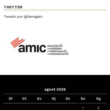
TWITTER
Tweets por @tarregatv
agost 2026
Dl
Dt
Dc
Dj
Dv
Ds
Dg
1
2