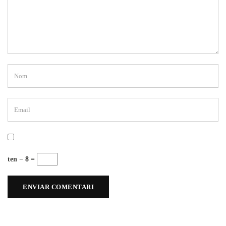
ten − 8 =