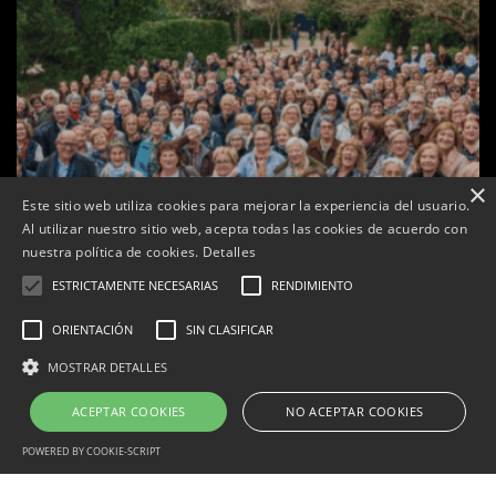
×
Este sitio web utiliza cookies para mejorar la experiencia del usuario.
Al utilizar nuestro sitio web, acepta todas las cookies de acuerdo con
nuestra política de cookies.
Detalles
ESTRICTAMENTE NECESARIAS
RENDIMIENTO
Les Gastrosàvies protagonitzen una gran trobada al
Món Sant Benet que referma el valor de la cuina
ORIENTACIÓN
SIN CLASIFICAR
tradicional
MOSTRAR DETALLES
Per
Tàrrega Televisió
27, novembre, 2025 - 08:28
ACEPTAR COOKIES
NO ACEPTAR COOKIES
POWERED BY COOKIE-SCRIPT
Correu electrònic:
info@tarrega.tv
Telèfons: 648 45 71 14 | 669 32 28 46