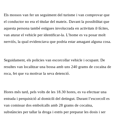
Els mossos van fer un seguiment del turisme i van comprovar que
el conductor no era el titular del mateix. Davant la possibilitat que
aquesta persona també estigues involucrada en activitats il·lícites,
van aturar el vehicle per identificar-la. L’home es va posar molt
nerviós, la qual evidenciava que podria estar amagant alguna cosa.
Seguidament, els policies van escorcollar vehicle i ocupant. De
resultes van localitzar una bossa amb uns 240 grams de cocaïna de
roca, fet que va motivar la seva detenció.
Hores més tard, pels volts de les 18.30 hores, es va efectuar una
entrada i perquisició al domicili del detingut. Durant l’escorcoll es
van comissar dos embolcalls amb 28 grams de cocaïna,
substàncies per tallar la droga i estris per preparar les dosis i ser