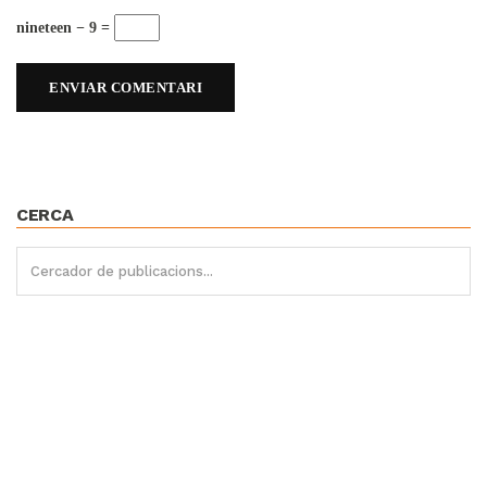
nineteen − 9 =
CERCA