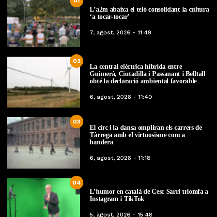
01
L’a2m abaixa el teló consolidant la cultura
‘a tocar-tocar’
7, agost, 2026 - 11:49
02
La central elèctrica híbrida entre
Guimerà, Ciutadilla i Passanant i Belltall
obté la declaració ambiental favorable
6, agost, 2026 - 11:40
03
El circ i la dansa ompliran els carrers de
Tàrrega amb el virtuosisme com a
bandera
6, agost, 2026 - 11:18
04
L’humor en català de Cesc Sarri triomfa a
Instagram i TikTok
5, agost, 2026 - 15:48