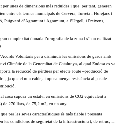
iat per unes de dimensions més reduïdes i que, per tant, generen
stén entre els termes municipals de Cervera, Torreta i Florejacs i
ió, Puigverd d’Agramunt i Agramunt, a l’Urgell, i Preixens,
 gran complexitat donada l’orografia de la zona i s’han realitzat
s.
’Acords Voluntaris per a disminuir les emissions de gasos amb
nvi Climàtic de la Generalitat de Catalunya, al qual Endesa es va
omporta la reducció de pèrdues per efecte Joule –producció de
ric–, ja que el nou cablejat oposa menys resistència al pas de
stribució.
ual cosa suposa un estalvi en emissions de CO2 equivalent a
s) de 270 llars, de 75,2 m2, en un any.
que per les seves característiques és més fiable i presenta
 les condicions de seguretat de la infraestructura i, de retruc, la