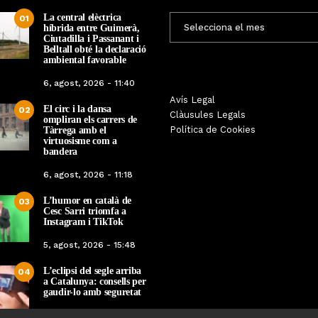
La central elèctrica
ENTRADES
01
híbrida entre Guimerà,
MENSUALS
Ciutadilla i Passanant i
Belltall obté la declaració
ambiental favorable
6, agost, 2026 - 11:40
Les Gastrosàvies protagonitzen
Avís Legal
El respecte a la div
El circ i la dansa
02
una gran trobada al Món Sant
Clàusules Legals
protagonista de la M
ompliran els carrers de
Benet que referma el valor de la
Política de Cookies
Tàrrega amb el
Cinema Espiritual de
cuina tradicional
virtuosisme com a
bandera
Per
Tàrrega Televi
Per
Tàrrega Televisió
14, novembre, 2025 
6, agost, 2026 - 11:18
27, novembre, 2025 - 08:28
L’humor en català de
03
Cesc Sarri triomfa a
Instagram i TikTok
5, agost, 2026 - 15:48
L’eclipsi del segle arriba
04
a Catalunya: consells per
gaudir-lo amb seguretat
5, agost, 2026 - 08:37