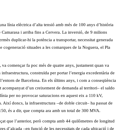
una línia elèctrica d’alta tensió amb més de 100 anys d’història
 Camarasa i arriba fins a Cervera. La inversió, de 9 milions
mès duplicar-hi la potència a transportar, necessitat generada
s de cogeneració situades a les comarques de la Noguera, el Pla
s, va començar fa poc més de quatre anys, justament quan va
 infraestructura, construïda per portar l’energia excedentària de
l’entorn de Barcelona. En els últims anys, i com a conseqüència
t acompanyat d’un creixement de demanda al territori– el saldo
línia per no provocar saturacions en aquest eix a 110 kV,
a. Així doncs, la infraestructura –de doble circuit– ha passat de
 150, és a dir, que compta ara amb un total de 300 MVA.
raçat que l’anterior, però compta amb 44 quilòmetres de longitud
res d’alçada –en funció de les necessitats de cada ubicació i de