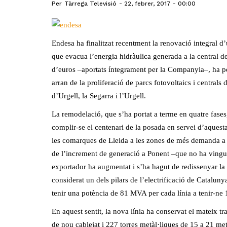
Per
Tàrrega Televisió
22, febrer, 2017 - 00:00
Endesa ha finalitzat recentment la renovació integral d’
que evacua l’energia hidràulica generada a la central de
d’euros –aportats íntegrament per la Companyia–, ha per
arran de la proliferació de parcs fotovoltaics i central
d’Urgell, la Segarra i l’Urgell.
La remodelació, que s’ha portat a terme en quatre fase
complir-se el centenari de la posada en servei d’aquesta
les comarques de Lleida a les zones de més demanda a 
de l’increment de generació a Ponent –que no ha vingu
exportador ha augmentat i s’ha hagut de redissenyar la 
considerat un dels pilars de l’electrificació de Cataluny
tenir una potència de 81 MVA per cada línia a tenir-ne
En aquest sentit, la nova línia ha conservat el mateix t
de nou cablejat i 227 torres metàl·liques de 15 a 21 met