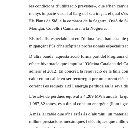
les condicions d’utilització previstes–, que s’han canv
menys impacte visual al llarg del seu traçat, el qual s’e
Els Plans de Sió, a la comarca de la Segarra, Ossó de S
Montgai, Cubells i Camarasa, a la Noguera.
Els treballs, especialment en l’última fase, han estat de
mitjançant l’ús d’helicòpter i professionals especialitzat
D’altra banda, aquesta acció forma part del Programa d
efecte hivernacle que impulsa l’Oficina Catalana del Ca
adherir el 2012. En concret, la renovació de la línia c
calor en un cable en ser recorregut per un corrent elèct
corrent i es redueix així l’energia perduda en la seva di
L’estalvi de pèrdues equival a 4.289 MWh anuals, la q
1.087,82 tones, és a dir, al consum energètic (llum i ga
A més, el cable que s’ha estès és d’alumini, un material 
millors prestacions mecàniques i elèctriques que milloren