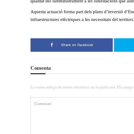
qualitat del subministrament a les subestacions que ali
Aquesta actuació forma part dels plans d’inversió d’En
infraestructures elèctriques a les necessitats del territori.
Share on Facebook
Comenta
La vostra adreça de correu electrònic no es publicarà. Els camps