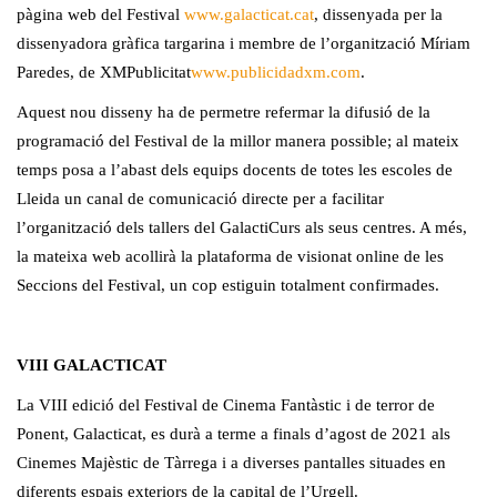
pàgina web del Festival
www.galacticat.cat
, dissenyada per la
dissenyadora gràfica targarina i membre de l’organització Míriam
Paredes, de XMPublicitat
www.publicidadxm.com
.
Aquest nou disseny ha de permetre refermar la difusió de la
programació del Festival de la millor manera possible; al mateix
temps posa a l’abast dels equips docents de totes les escoles de
Lleida un canal de comunicació directe per a facilitar
l’organització dels tallers del GalactiCurs als seus centres. A més,
la mateixa web acollirà la plataforma de visionat online de les
Seccions del Festival, un cop estiguin totalment confirmades.
VIII GALACTICAT
La VIII edició del Festival de Cinema Fantàstic i de terror de
Ponent, Galacticat, es durà a terme a finals d’agost de 2021 als
Cinemes Majèstic de Tàrrega i a diverses pantalles situades en
diferents espais exteriors de la capital de l’Urgell.