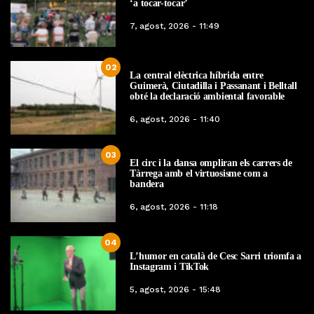
‘a tocar-tocar’
7, agost, 2026 - 11:49
02
La central elèctrica híbrida entre
Guimerà, Ciutadilla i Passanant i Belltall
obté la declaració ambiental favorable
6, agost, 2026 - 11:40
03
El circ i la dansa ompliran els carrers de
Tàrrega amb el virtuosisme com a
bandera
6, agost, 2026 - 11:18
04
L’humor en català de Cesc Sarri triomfa a
Instagram i TikTok
5, agost, 2026 - 15:48