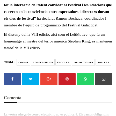
tot la interacció del talent convidat al Festival i les relacions que
es creen en la convivència entre espectadors i directors durant
els dies de festival”
ha declarat Ramon Bochaca, coordinador i
membre de l’equip de programació del Festival Galacticat.
El disseny del la VIII edició, així com el LeitMotive, que fa un
homenatge al mestre del terror americà Stephen King, es mantenen
també de la VII edició.
TEMA :
CINEMA
CONFERÈNCIES
ESCOLES
GALACTICURS
TALLERS
Comenta
La vostra adreça de correu electrònic no es publicarà. Els camps obligatoris