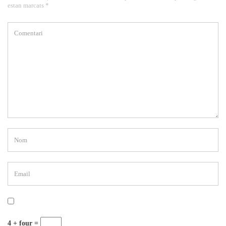
estan marcats *
4 + four =