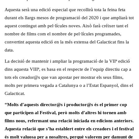
Aquesta serà una edició especial que recollirà tota la feina feta
durant els llargs mesos de programació del 2020 i que ampliarà tot
aquest contingut amb pel·lícules noves. Això farà créixer tant el
nombre de films com el nombre de pel·lícules programades,
convertint aquesta edició en la més extensa del Galacticat fins la
data.
La decisió de mantenir i ampliar la programació de la VIIª edició
dins aquesta VIIIª, es basa en el respecte de l’equip directiu cap a
tots els creador@s que van apostar per mostrar els seus films,
molts per primera vegada a Catalunya o a l’Estat Espanyol, dins el
Galacticat.
“Molts d’aquests director@s i productor@s és el primer cop
que participen al Festival, però molts d’altres hi tornen amb
films nous, refermant una relació iniciada en edicions anteriors.
Aquesta relació que s’ha establert entre els creadors i el festival
és molt valuosa per a nosaltres, perquè valorem per damunt de