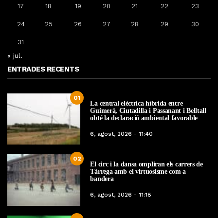
17
18
19
20
21
22
23
24
25
26
27
28
29
30
31
« jul.
ENTRADES RECENTS
01
La central elèctrica híbrida entre
Guimerà, Ciutadilla i Passanant i Belltall
obté la declaració ambiental favorable
6, agost, 2026 - 11:40
02
El circ i la dansa ompliran els carrers de
Tàrrega amb el virtuosisme com a
bandera
6, agost, 2026 - 11:18