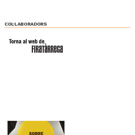
COL·LABORADORS