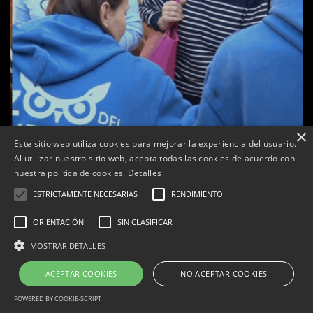
×
Este sitio web utiliza cookies para mejorar la experiencia del usuario.
Al utilizar nuestro sitio web, acepta todas las cookies de acuerdo con
a
nuestra política de cookies.
Detalles
Tàrrega celebra la 25a Fira del Medi Ambient
ESTRICTAMENTE NECESARIAS
RENDIMIENTO
Per
Tàrrega Televisió
18, octubre, 2025 - 12:26
ORIENTACIÓN
SIN CLASIFICAR
MOSTRAR DETALLES
ACEPTAR COOKIES
NO ACEPTAR COOKIES
Correu electrònic:
info@tarrega.tv
Telèfons: 648 45 71 14 | 669 32 28 46
© 2025 AUDIOVISUALS TÀRREGA S.L. Tots els drets reservats.
POWERED BY COOKIE-SCRIPT