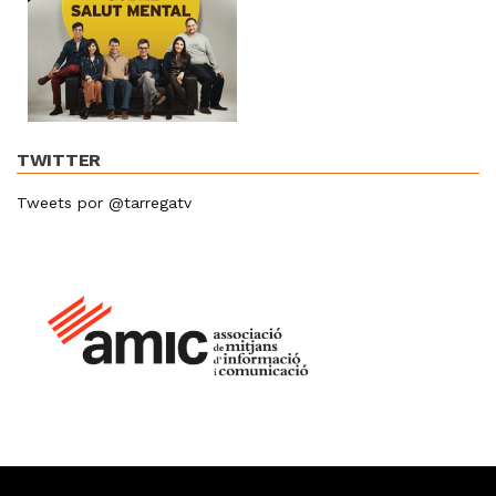
TWITTER
Tweets por @tarregatv