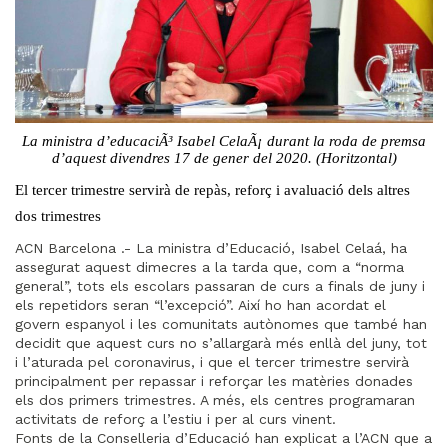
La ministra d’educaciÃ³ Isabel CelaÃ¡ durant la roda de premsa
d’aquest divendres 17 de gener del 2020. (Horitzontal)
El tercer trimestre servirà de repàs, reforç i avaluació dels altres
dos trimestres
ACN Barcelona .- La ministra d’Educació, Isabel Celaá, ha
assegurat aquest dimecres a la tarda que, com a “norma
general”, tots els escolars passaran de curs a finals de juny i
els repetidors seran “l’excepció”. Així ho han acordat el
govern espanyol i les comunitats autònomes que també han
decidit que aquest curs no s’allargarà més enllà del juny, tot
i l’aturada pel coronavirus, i que el tercer trimestre servirà
principalment per repassar i reforçar les matèries donades
els dos primers trimestres. A més, els centres programaran
activitats de reforç a l’estiu i per al curs vinent.
Fonts de la Conselleria d’Educació han explicat a l’ACN que a