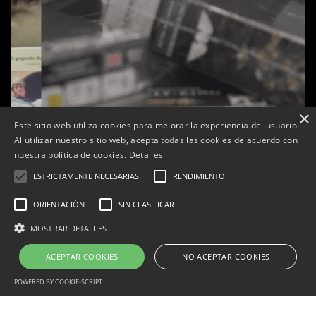
×
Este sitio web utiliza cookies para mejorar la experiencia del usuario.
Al utilizar nuestro sitio web, acepta todas las cookies de acuerdo con
s
La botiga L’K de Balaguer es converteix en nou punt
nuestra política de cookies.
Detalles
de referència de Warhammer a Lleida
ESTRICTAMENTE NECESARIAS
RENDIMIENTO
Per
Tàrrega Televisió
22, abril, 2026 - 08:10
ORIENTACIÓN
SIN CLASIFICAR
MOSTRAR DETALLES
ACEPTAR COOKIES
NO ACEPTAR COOKIES
Correu electrònic:
info@tarrega.tv
Telèfons: 648 45 71 14 | 669 32 28 46
© 2025 AUDIOVISUALS TÀRREGA S.L. Tots els drets reservats.
POWERED BY COOKIE-SCRIPT
Portal Web desenvolupat per CompsaOnline S.L.
Estrictamente necesarias
Rendimiento
Orientación