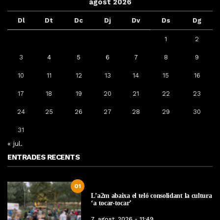
agost 2026
Dl
Dt
Dc
Dj
Dv
Ds
Dg
1
2
3
4
5
6
7
8
9
10
11
12
13
14
15
16
17
18
19
20
21
22
23
24
25
26
27
28
29
30
31
« jul.
ENTRADES RECENTS
01
L’a2m abaixa el teló consolidant la cultura
‘a tocar-tocar’
7, agost, 2026 - 11:49