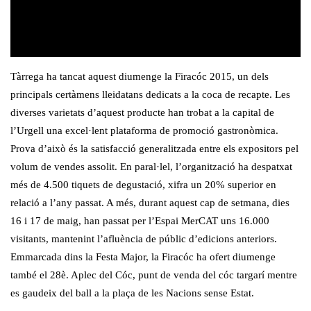
Tàrrega ha tancat aquest diumenge la Firacóc 2015, un dels
principals certàmens lleidatans dedicats a la coca de recapte. Les
diverses varietats d’aquest producte han trobat a la capital de
l’Urgell una excel·lent plataforma de promoció gastronòmica.
Prova d’això és la satisfacció generalitzada entre els expositors pel
volum de vendes assolit. En paral·lel, l’organització ha despatxat
més de 4.500 tiquets de degustació, xifra un 20% superior en
relació a l’any passat. A més, durant aquest cap de setmana, dies
16 i 17 de maig, han passat per l’Espai MerCAT uns 16.000
visitants, mantenint l’afluència de públic d’edicions anteriors.
Emmarcada dins la Festa Major, la Firacóc ha ofert diumenge
també el 28è. Aplec del Cóc, punt de venda del cóc targarí mentre
es gaudeix del ball a la plaça de les Nacions sense Estat.