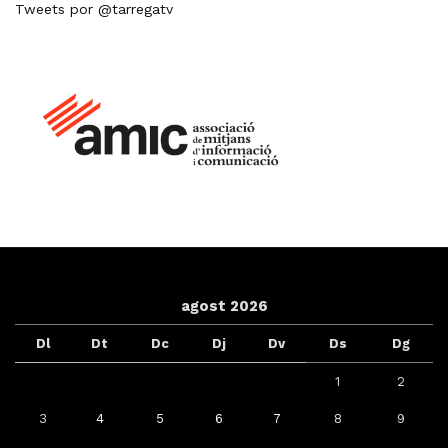
Tweets por @tarregatv
agost 2026
Dl
Dt
Dc
Dj
Dv
Ds
Dg
1
2
3
4
5
6
7
8
9