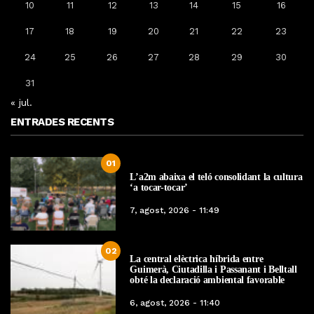
10
11
12
13
14
15
16
17
18
19
20
21
22
23
24
25
26
27
28
29
30
31
« jul.
ENTRADES RECENTS
01
L’a2m abaixa el teló consolidant la cultura
‘a tocar-tocar’
7, agost, 2026 - 11:49
02
La central elèctrica híbrida entre
Guimerà, Ciutadilla i Passanant i Belltall
obté la declaració ambiental favorable
6, agost, 2026 - 11:40