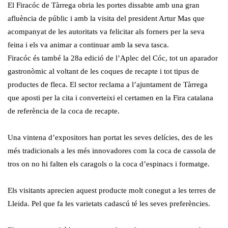
El F
iracóc
de Tàrrega obria les portes dissabte amb una gran
afluència de públic i amb la visita del president Artur Mas que
acompanyat de les autoritats va felicitar als forners per la seva
feina i els va animar a continuar amb la seva tasca.
Firacóc
és també la
28a
edició de l’Aplec del Cóc, tot un aparador
gastronòmic al voltant de les coques de
recapte
i tot tipus de
productes de fleca. El sector reclama a l’ajuntament de Tàrrega
que aposti per la cita i converteixi el certamen en la Fira catalana
de referència de la coca de recapte.
Una vintena d’expositors han portat les seves delícies, des de les
més tradicionals a les més innovadores com la coca de cassola de
tros on no
hi
falten els caragols o la coca d’espinacs i formatge.
Els visitants aprecien aquest producte molt conegut a les terres de
Lleida. Pel que fa les varietats cadascú té les seves preferències.