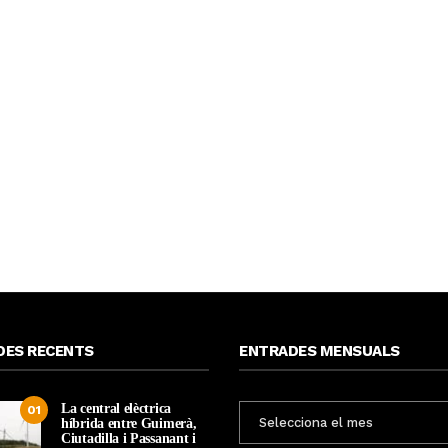
DES RECENTS
ENTRADES MENSUALS
La central elèctrica
ENTRADES
01
híbrida entre Guimerà,
MENSUALS
Ciutadilla i Passanant i