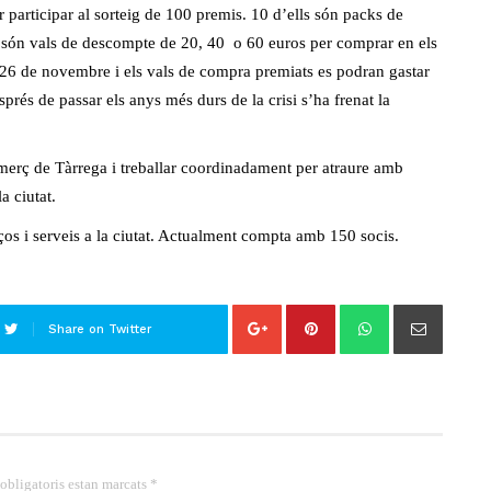
 participar al sorteig de 100 premis. 10 d’ells són packs de
sta són vals de descompte de 20, 40 o 60 euros per comprar en els
er 26 de novembre i els vals de compra premiats es podran gastar
rés de passar els anys més durs de la crisi s’ha frenat la
merç de Tàrrega i treballar coordinadament per atraure amb
a ciutat.
os i serveis a la ciutat. Actualment compta amb 150 socis.
Share on Twitter
 obligatoris estan marcats *