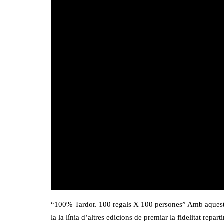
“100% Tardor. 100 regals X 100 persones” Amb aquest 
la la línia d’altres edicions de premiar la fidelitat repar