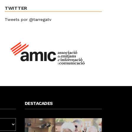
TWITTER
Tweets por @tarregatv
DESTACADES