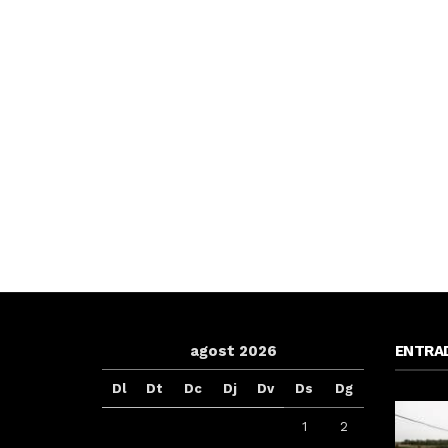
agost 2026
ENTRA
Dl
Dt
Dc
Dj
Dv
Ds
Dg
1
2