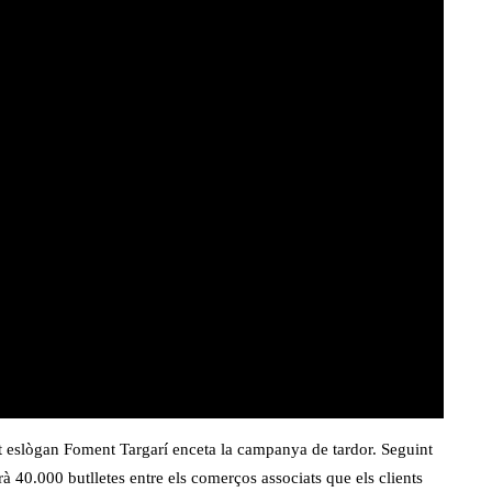
eslògan Foment Targarí enceta la campanya de tardor. Seguint
tirà 40.000 butlletes entre els comerços associats que els clients