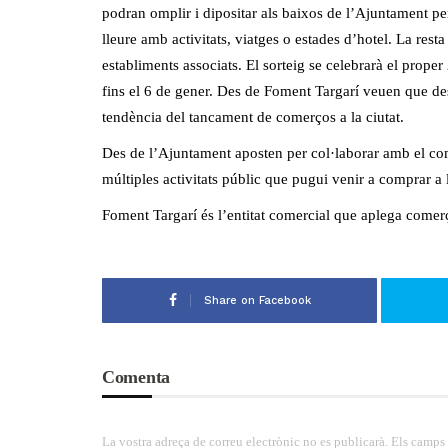
podran omplir i dipositar als baixos de l’Ajuntament per
lleure amb activitats, viatges o estades d’hotel. La re
establiments associats. El sorteig se celebrarà el prop
fins el 6 de gener. Des de Foment Targarí veuen que desp
tendència del tancament de comerços a la ciutat.
Des de l’Ajuntament aposten per col·laborar amb el co
múltiples activitats públic que pugui venir a comprar a l
Foment Targarí és l’entitat comercial que aplega comerç
Share on Facebook
Comenta
La vostra adreça de correu electrònic no es publicarà. Els camps