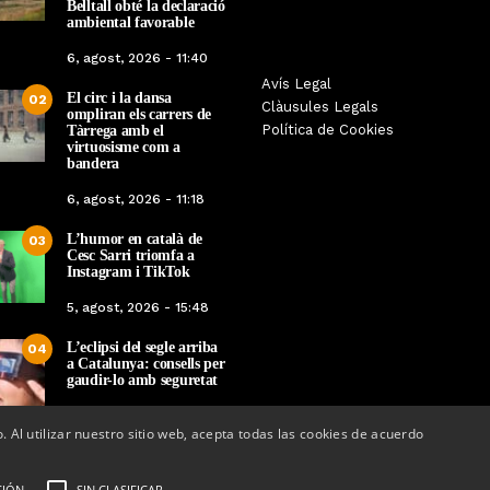
Belltall obté la declaració
ambiental favorable
6, agost, 2026 - 11:40
Les Gastrosàvies protagonitzen
Avís Legal
El respecte a la div
El circ i la dansa
02
una gran trobada al Món Sant
Clàusules Legals
protagonista de la M
ompliran els carrers de
Benet que referma el valor de la
Política de Cookies
Tàrrega amb el
Cinema Espiritual de
cuina tradicional
virtuosisme com a
bandera
Per
Tàrrega Televi
Per
Tàrrega Televisió
14, novembre, 2025 
6, agost, 2026 - 11:18
27, novembre, 2025 - 08:28
L’humor en català de
03
Cesc Sarri triomfa a
Instagram i TikTok
5, agost, 2026 - 15:48
L’eclipsi del segle arriba
04
a Catalunya: consells per
gaudir-lo amb seguretat
5, agost, 2026 - 08:37
o. Al utilizar nuestro sitio web, acepta todas las cookies de acuerdo
CIÓN
SIN CLASIFICAR