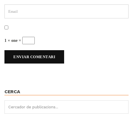
1 × one =
CERCA