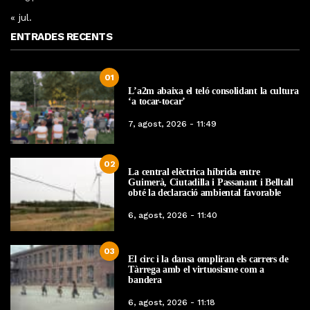
« jul.
ENTRADES RECENTS
01
L’a2m abaixa el teló consolidant la cultura
‘a tocar-tocar’
7, agost, 2026 - 11:49
02
La central elèctrica híbrida entre
Guimerà, Ciutadilla i Passanant i Belltall
obté la declaració ambiental favorable
6, agost, 2026 - 11:40
03
El circ i la dansa ompliran els carrers de
Tàrrega amb el virtuosisme com a
bandera
6, agost, 2026 - 11:18