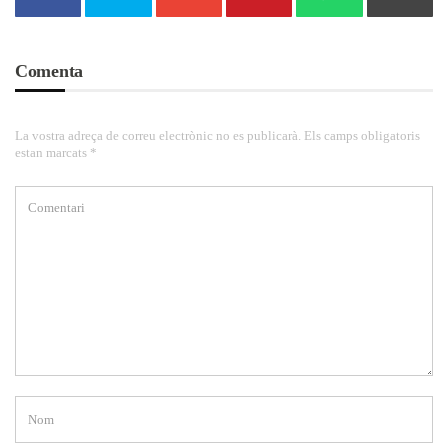
Comenta
La vostra adreça de correu electrònic no es publicarà. Els camps obligatoris
estan marcats *