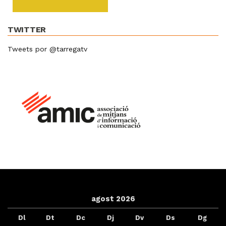
TWITTER
Tweets por @tarregatv
agost 2026
Dl
Dt
Dc
Dj
Dv
Ds
Dg