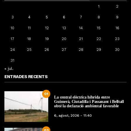
1
2
3
4
5
6
7
8
9
10
11
12
13
14
15
16
17
18
19
20
21
22
23
24
25
26
27
28
29
30
31
« jul.
ENTRADES RECENTS
01
La central elèctrica híbrida entre
Guimerà, Ciutadilla i Passanant i Belltall
obté la declaració ambiental favorable
6, agost, 2026 - 11:40
02