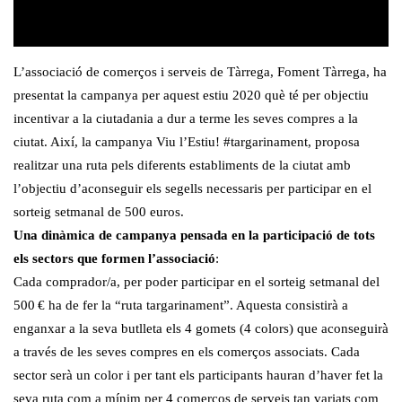
L’associació de comerços i serveis de Tàrrega, Foment Tàrrega, ha
presentat la campanya per aquest estiu 2020 què té per objectiu
incentivar a la ciutadania a dur a terme les seves compres a la
ciutat. Així, la campanya Viu l’Estiu! #targarinament, proposa
realitzar una ruta pels diferents establiments de la ciutat amb
l’objectiu d’aconseguir els segells necessaris per participar en el
sorteig setmanal de 500 euros.
Una dinàmica de campanya pensada en la participació de tots
els sectors que formen l’associació
:
Cada comprador/a, per poder participar en el sorteig setmanal del
500 € ha de fer la “ruta targarinament”. Aquesta consistirà a
enganxar a la seva butlleta els 4 gomets (4 colors) que aconseguirà
a través de les seves compres en els comerços associats. Cada
sector serà un color i per tant els participants hauran d’haver fet la
seva ruta com a mínim per 4 comerços de serveis tan variats com