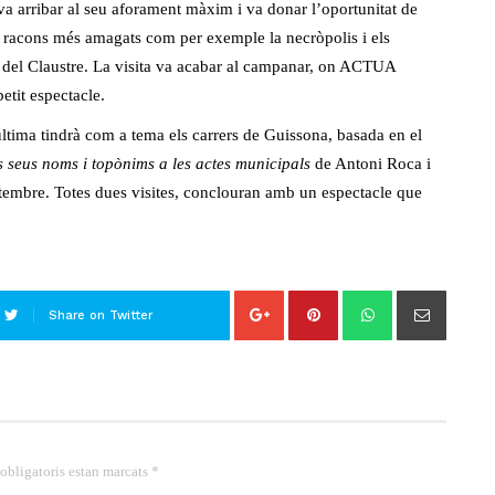
l va arribar al seu aforament màxim i va donar l’oportunitat de
ls racons més amagats com per exemple la necròpolis i els
a del Claustre. La visita va acabar al campanar, on ACTUA
tit espectacle.
última tindrà com a tema els carrers de Guissona, basada en el
ls seus noms i topònims a les actes municipals
de Antoni Roca i
etembre. Totes dues visites, conclouran amb un espectacle que
Share on Twitter
 obligatoris estan marcats *