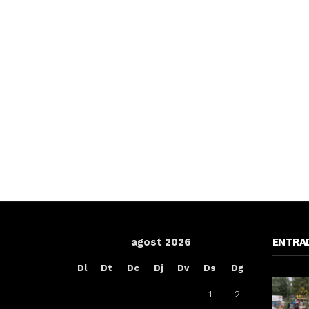
agost 2026
ENTRA
Dl
Dt
Dc
Dj
Dv
Ds
Dg
1
2