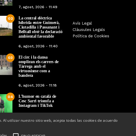
7, agost, 2026 - 11:49
La central elèctrica
02
híbrida entre Guimerà,
La botiga L’K de Bal
Avís Legal
Tàrrega edita un llibre sobre la
Ciutadilla i Passanant i
converteix en nou 
Clàusules Legals
història dels gegants de la ciutat
Belltall obté la declaració
referència de Warh
Política de Cookies
ambiental favorable
en el marc de la Festa Major
Lleida
6, agost, 2026 - 11:40
Per
Tàrrega Televisió
Per
Tàrrega Televi
12, maig, 2026 - 09:10
El circ i la dansa
22, abril, 2026 - 0
03
ompliran els carrers de
Tàrrega amb el
virtuosisme com a
bandera
6, agost, 2026 - 11:18
L’humor en català de
04
Cesc Sarri triomfa a
Instagram i TikTok
5, agost, 2026 - 15:48
o. Al utilizar nuestro sitio web, acepta todas las cookies de acuerdo
CIÓN
SIN CLASIFICAR