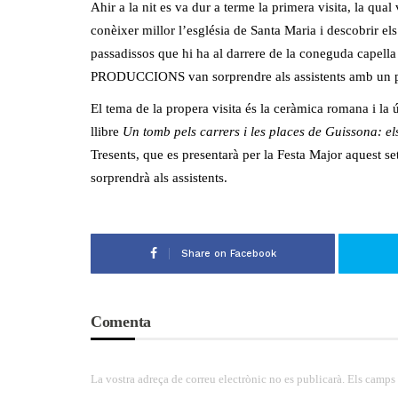
Ahir a la nit es va dur a terme la primera visita, la qua
conèixer millor l’església de Santa Maria i descobrir e
passadissos que hi ha al darrere de la coneguda capell
PRODUCCIONS van sorprendre als assistents amb un pe
El tema de la propera visita és la ceràmica romana i la 
llibre
Un tomb pels carrers i les places de Guissona: e
Tresents, que es presentarà per la Festa Major aquest s
sorprendrà als assistents.
Share on Facebook
Comenta
La vostra adreça de correu electrònic no es publicarà. Els camps