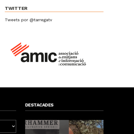
TWITTER
Tweets por @tarregatv
DESTACADES