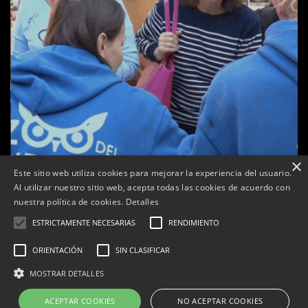
×
Este sitio web utiliza cookies para mejorar la experiencia del usuario.
Al utilizar nuestro sitio web, acepta todas las cookies de acuerdo con
a
nuestra política de cookies.
Detalles
Tàrrega celebra la 25a Fira del Medi Ambient
ESTRICTAMENTE NECESARIAS
RENDIMIENTO
Per
Tàrrega Televisió
18, octubre, 2025 - 12:26
ORIENTACIÓN
SIN CLASIFICAR
MOSTRAR DETALLES
ACEPTAR COOKIES
NO ACEPTAR COOKIES
Correu electrònic:
info@tarrega.tv