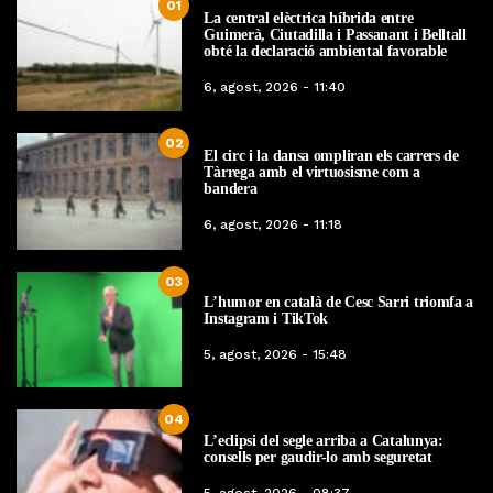
01
La central elèctrica híbrida entre
Guimerà, Ciutadilla i Passanant i Belltall
obté la declaració ambiental favorable
6, agost, 2026 - 11:40
02
El circ i la dansa ompliran els carrers de
Tàrrega amb el virtuosisme com a
bandera
6, agost, 2026 - 11:18
03
L’humor en català de Cesc Sarri triomfa a
Instagram i TikTok
5, agost, 2026 - 15:48
04
L’eclipsi del segle arriba a Catalunya:
consells per gaudir-lo amb seguretat
5, agost, 2026 - 08:37