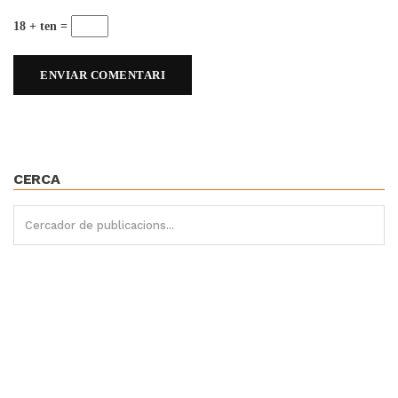
18 + ten =
CERCA