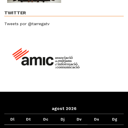
TWITTER
Tweets por @tarregatv
agost 2026
Dl
Dt
Dc
Dj
Dv
Ds
Dg