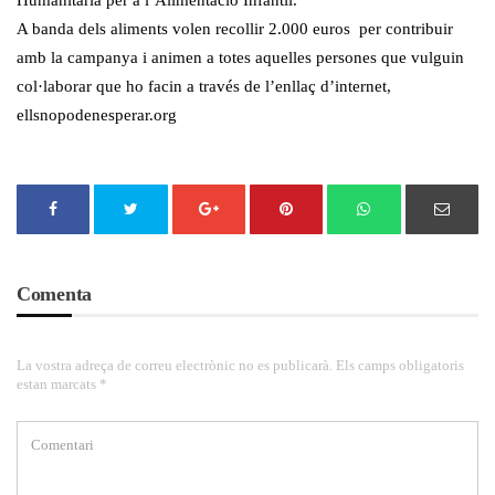
Humanitària per a l’Alimentació Infantil.
A banda dels aliments volen recollir 2.000 euros per contribuir
amb la campanya i animen a totes aquelles persones que vulguin
col·laborar que ho facin a través de l’enllaç d’internet,
ellsnopodenesperar.org
Comenta
La vostra adreça de correu electrònic no es publicarà. Els camps obligatoris
estan marcats *