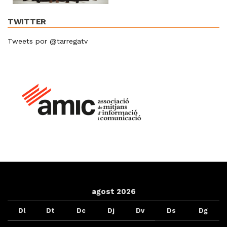
TWITTER
Tweets por @tarregatv
agost 2026
Dl
Dt
Dc
Dj
Dv
Ds
Dg