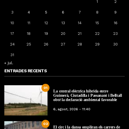
1
2
3
4
5
6
7
8
9
10
11
12
13
14
15
16
17
18
19
20
21
22
23
24
25
26
27
28
29
30
31
« jul.
ENTRADES RECENTS
01
La central elèctrica híbrida entre
Guimerà, Ciutadilla i Passanant i Belltall
obté la declaració ambiental favorable
6, agost, 2026 - 11:40
02
El circ i la dansa ompliran els carrers de