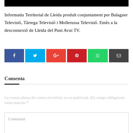
Informatiu Territorial de Lleida produït conjuntament per Balaguer
Televisió, Tàrrega Televisió i Mollerussa Televisió. Emès a la
desconnexió de Lleida del Punt Avui TV.
Comenta
La vostra adreça de correu electrònic no es publicarà. Els camps obligatoris
estan marcats *