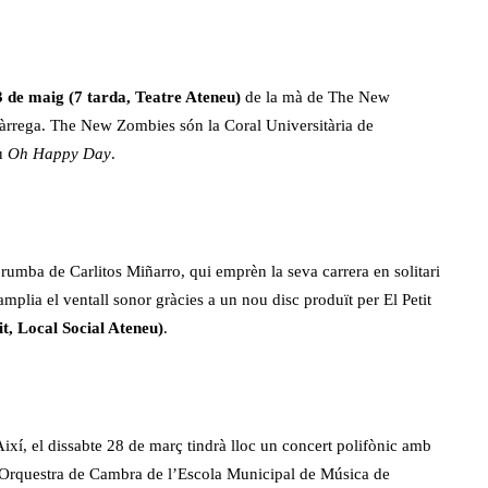
 de maig (7 tarda, Teatre Ateneu)
de la mà de The New
Tàrrega. The New Zombies són la Coral Universitària de
iu
Oh Happy Day
.
 rumba de Carlitos Miñarro, qui emprèn la seva carrera en solitari
mplia el ventall sonor gràcies a un nou disc produït per El Petit
it, Local Social Ateneu)
.
Així, el dissabte 28 de març tindrà lloc un concert polifònic amb
’Orquestra de Cambra de l’Escola Municipal de Música de