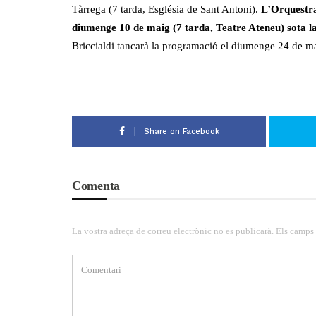
Tàrrega (7 tarda, Església de Sant Antoni).
L’Orquestra
diumenge 10 de maig (7 tarda, Teatre Ateneu) sota la
Briccialdi tancarà la programació el diumenge 24 de ma
Share on Facebook
Comenta
La vostra adreça de correu electrònic no es publicarà. Els camps