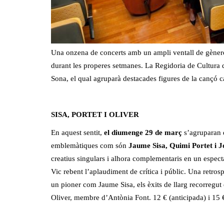
Una onzena de concerts amb un ampli ventall de gèneres
durant les properes setmanes. La Regidoria de Cultura d
Sona, el qual agruparà destacades figures de la cançó c
SISA, PORTET I OLIVER
En aquest sentit,
el diumenge 29 de març
s’agruparan d
emblemàtiques com són
Jaume Sisa, Quimi Portet i 
creatius singulars i alhora complementaris en un espec
Vic rebent l’aplaudiment de crítica i públic. Una retros
un pioner com Jaume Sisa, els èxits de llarg recorregut
Oliver, membre d’Antònia Font. 12 € (anticipada) i 15 €