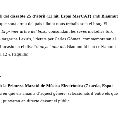
ll del
dissabte 25 d’abril (11 nit, Espai MerCAT)
amb
Blaumut
 sona arreu del país i lluint nous treballs sota el braç. El
,
El primer arbre del bosc
, consolidant les seves melodies folk
ls targarins Lexu’s, liderats per Carles Gómez, commemoraran el
 l’ocasió en el disc
10 anys i una nit
. Blaumut hi han col·laborat
i 12 € (taquilla).
A
b la
Primera Marató
de Música Electrònica (7 tarda, Espai
ta en què els amants d’aquest gènere, seleccionats d’entre els que
a, punxaran en directe davant el públic.