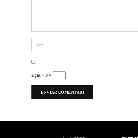
eight − 8 =