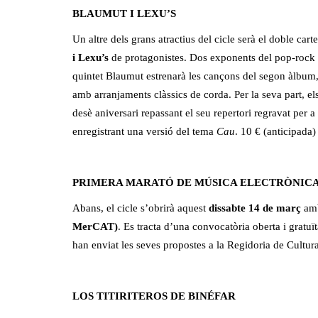
BLAUMUT I LEXU’S
Un altre dels grans atractius del cicle serà el doble carte
i Lexu’s
de protagonistes. Dos exponents del pop-rock que
quintet Blaumut estrenarà les cançons del segon àlbum
amb arranjaments clàssics de corda. Per la seva part, e
desè aniversari repassant el seu repertori regravat per a
enregistrant una versió del tema
Cau
. 10 € (anticipada) 
PRIMERA MARATÓ DE MÚSICA ELECTRÒNIC
Abans, el cicle s’obrirà aquest
dissabte 14 de març
am
MerCAT)
. Es tracta d’una convocatòria oberta i gratuï
han enviat les seves propostes a la Regidoria de Cultur
LOS TITIRITEROS DE BINÉFAR