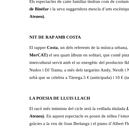
Els espectacles de caire familiar tindran com de costum
de Binéfar
i la seva suggeridora mescla d’arts escèniq
Ateneu)
.
NIT DE RAP AMB COSTA
El rapper
Costa
, un dels referents de la música urbana
MerCAT)
el seu quart àlbum en solitari, que conté pi
intercultural servit amb el so energètic del productor 
Nudos i DJ Trama, a més dels targarins Andy, Nexth i
urbà que se celebra a Tàrrega.5 € (anticipada) i 10 € (ta
LA POESIA DE LLUIS LLACH
El racó més intimista del cicle serà la vetllada titulada
L
Ateneu)
. En aquest espectacle es posen de relleu l’emoti
gràcies a la veu de Joan Berlanga i el piano d’Albert Fl