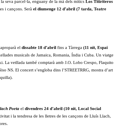
 la seva parcel·la, enguany de la mà dels mítics
Los Titiriteros
ues i cançons. Serà
el diumenge 12 d’abril (7 tarda, Teatre
, aproparà el
dissabte 18 d’abril
fins a Tàrrega
(11 nit, Espai
nzellades musicals de Jamaica, Romania, Índia i Cuba. Un viatge
Ikki. La vetllada també comptarà amb J.O. Lobo Crespo, Flaquito
 Niso NS. El concert s’engloba dins l’STREETRRG, mostra d’art
quilla).
lach Poeta
el
divendres 24 d’abril (10 nit, Local Social
vitat i la tendresa de les lletres de les cançons de Lluís Llach,
ores.