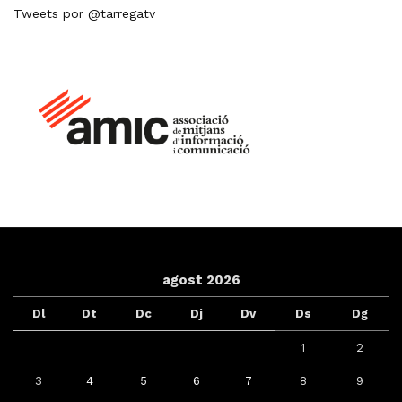
Tweets por @tarregatv
agost 2026
Dl
Dt
Dc
Dj
Dv
Ds
Dg
1
2
3
4
5
6
7
8
9