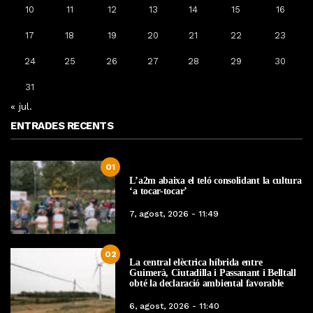
10
11
12
13
14
15
16
17
18
19
20
21
22
23
24
25
26
27
28
29
30
31
« jul.
ENTRADES RECENTS
01
L’a2m abaixa el teló consolidant la cultura
‘a tocar-tocar’
7, agost, 2026 - 11:49
02
La central elèctrica híbrida entre
Guimerà, Ciutadilla i Passanant i Belltall
obté la declaració ambiental favorable
6, agost, 2026 - 11:40