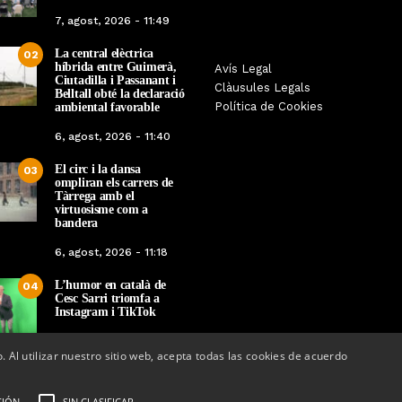
7, agost, 2026 - 11:49
La central elèctrica
02
híbrida entre Guimerà,
Tàrrega farà bategar la història
Avís Legal
Tàrrega edita un llibr
Ciutadilla i Passanant i
amb l’estrena de “Lo Pedrafoc”,
Clàusules Legals
història dels gegants d
Belltall obté la declaració
la nova bèstia festiva de
Política de Cookies
ambiental favorable
en el marc de la Fe
Guixanet
6, agost, 2026 - 11:40
Per
Tàrrega Telev
Per
Tàrrega Televisió
12, maig, 2026 - 
El circ i la dansa
12, maig, 2026 - 09:29
03
ompliran els carrers de
Tàrrega amb el
virtuosisme com a
bandera
6, agost, 2026 - 11:18
L’humor en català de
04
Cesc Sarri triomfa a
Instagram i TikTok
5, agost, 2026 - 15:48
o. Al utilizar nuestro sitio web, acepta todas las cookies de acuerdo
CIÓN
SIN CLASIFICAR