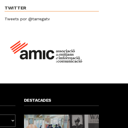
TWITTER
Tweets por @tarregatv
DESTACADES