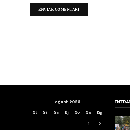
agost 2026
ENTRA
Dl
Dt
Dc
Dj
Dv
Ds
Dg
1
2