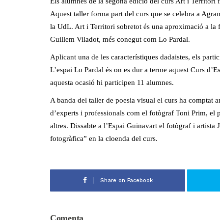
Els alumnes de la segona edició del curs Art i Territori
Aquest taller forma part del curs que se celebra a Agra
la UdL. Art i Territori sobretot és una aproximació a la
Guillem Viladot, més conegut com Lo Pardal.
Aplicant una de les característiques dadaistes, els parti
L’espai Lo Pardal és on es dur a terme aquest Curs d’Est
aquesta ocasió hi participen 11 alumnes.
A banda del taller de poesia visual el curs ha comptat a
d’experts i professionals com el fotògraf Toni Prim, el
altres. Dissabte a l’Espai Guinavart el fotògraf i artist
fotogràfica” en la cloenda del curs.
Share on Facebook
Comenta