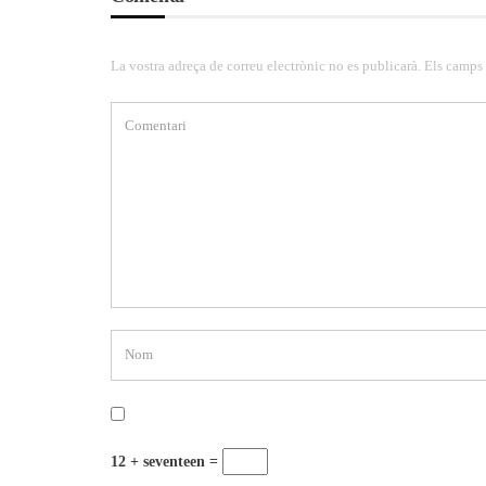
La vostra adreça de correu electrònic no es publicarà. Els camps
12 + seventeen =