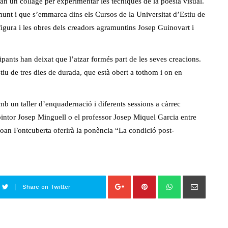
 fan un collage per experimentar les tècniques de la poesia visual.
munt i que s’emmarca dins els Cursos de la Universitat d’Estiu de
 figura i les obres dels creadors agramuntins Josep Guinovart i
cipants han deixat que l’atzar formés part de les seves creacions.
iu de tres dies de durada, que està obert a tothom i on en
mb un taller d’enquadernació i diferents sessions a càrrec
 pintor Josep Minguell o el professor Josep Miquel Garcia entre
a Joan Fontcuberta oferirà la ponència “La condició post-
Share on Twitter