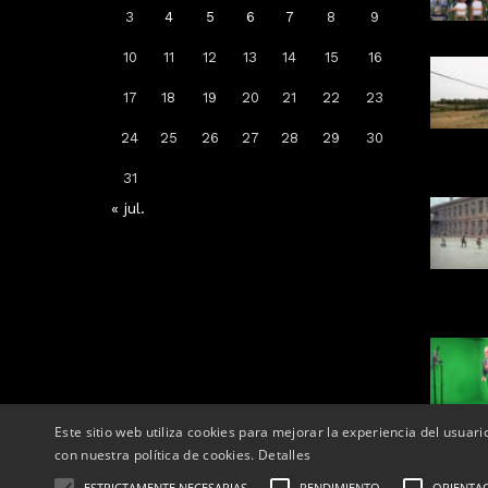
3
4
5
6
7
8
9
10
11
12
13
14
15
16
Arrenca la campanya de
17
18
19
20
21
22
23
vacunació: a qui li toca la de la
grip, COVID-19 o totes dues
24
25
26
27
28
29
30
Per
Tàrrega Televisió
31
14, octubre, 2025 - 08:04
« jul.
Este sitio web utiliza cookies para mejorar la experiencia del usuari
con nuestra política de cookies.
Detalles
ESTRICTAMENTE NECESARIAS
RENDIMIENTO
ORIENTA