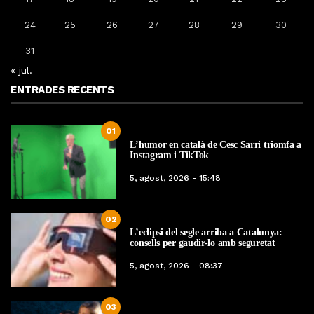
24
25
26
27
28
29
30
31
« jul.
ENTRADES RECENTS
01
L’humor en català de Cesc Sarri triomfa a
Instagram i TikTok
5, agost, 2026 - 15:48
02
L’eclipsi del segle arriba a Catalunya:
consells per gaudir-lo amb seguretat
5, agost, 2026 - 08:37
03