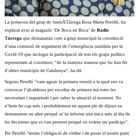
La portaveu del grup de JuntsXTàrrega Rosa Maria Perelló, ha
explicat avui al magazín ‘De Boca en Boca’ de
Ràdio
Tàrrega
que demanaran com a grup municipal la constitució
d’una comissió de seguiment de l’emergència sanitària per la
Covid-19 que inclogui la participació de tots els grups polítics
representats al consistori, “de la mateixa manera que ho han fet
d’altres municipis de Catalunya”, ha dit.
Segons Perelló “vam agrair la primera reunió a la qual ens va
convocar l’alcaldessa per escoltar de primera mà totes les
necessitats i inquietuds i per saber la situació al moment. No
n’hem fet cap més i probablement en aquest ple de dijous en
demanarem un altre perquè se’ns informi una mica més al dia de
les decisions que es van prenent perquè en volem ser partícips”.
Per Perelló “tenim l’obligació de vetllar i de posar el nostre punt