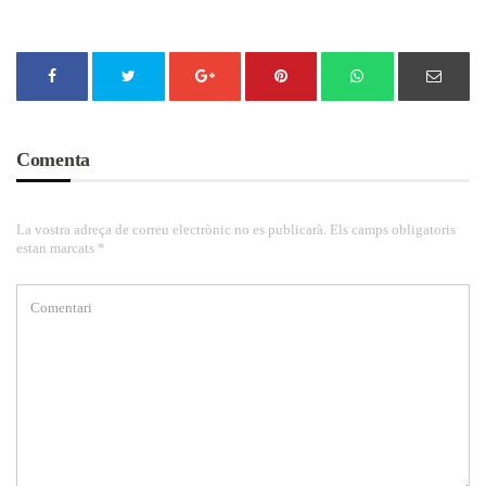
Comenta
La vostra adreça de correu electrònic no es publicarà. Els camps obligatoris
estan marcats *