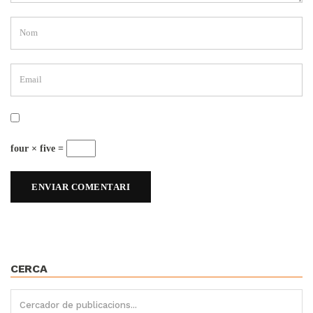
four × five =
CERCA