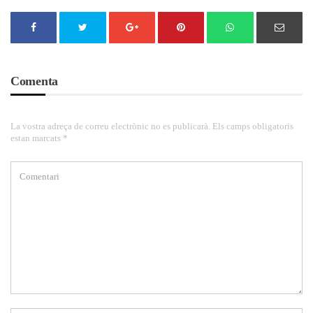
Comenta
La vostra adreça de correu electrònic no es publicarà. Els camps obligatoris
estan marcats *