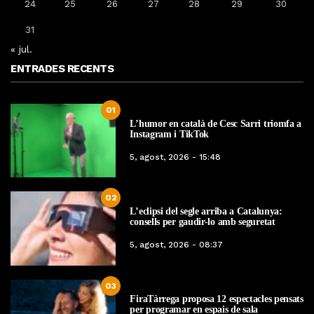
24
25
26
27
28
29
30
31
« jul.
ENTRADES RECENTS
01
L’humor en català de Cesc Sarri triomfa a
Instagram i TikTok
5, agost, 2026 - 15:48
02
L’eclipsi del segle arriba a Catalunya:
consells per gaudir-lo amb seguretat
5, agost, 2026 - 08:37
03
FiraTàrrega proposa 12 espectacles pensats
per programar en espais de sala