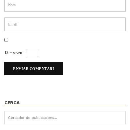
13 − seven =
CERCA