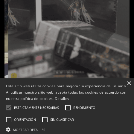
×
Este sitio web utiliza cookies para mejorar la experiencia del usuario.
Al utilizar nuestro sitio web, acepta todas las cookies de acuerdo con
s
La botiga L’K de Balaguer es converteix en nou punt
nuestra política de cookies.
Detalles
de referència de Warhammer a Lleida
ESTRICTAMENTE NECESARIAS
RENDIMIENTO
Per
Tàrrega Televisió
22, abril, 2026 - 08:10
ORIENTACIÓN
SIN CLASIFICAR
MOSTRAR DETALLES