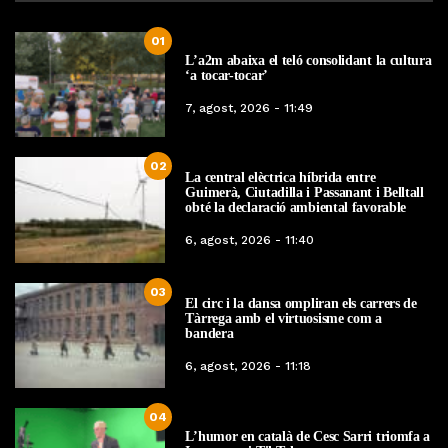
01
L’a2m abaixa el teló consolidant la cultura
‘a tocar-tocar’
7, agost, 2026 - 11:49
02
La central elèctrica híbrida entre
Guimerà, Ciutadilla i Passanant i Belltall
obté la declaració ambiental favorable
6, agost, 2026 - 11:40
03
El circ i la dansa ompliran els carrers de
Tàrrega amb el virtuosisme com a
bandera
6, agost, 2026 - 11:18
04
L’humor en català de Cesc Sarri triomfa a