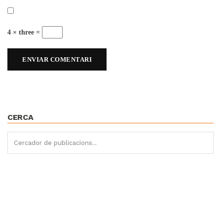
4 × three =
CERCA