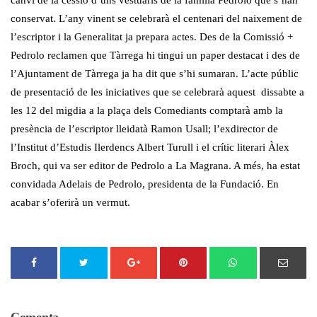
canvi de la cessió d’uns vestuaris de la família Pedrolo que s’han
conservat. L’any vinent se celebrarà el centenari del naixement de
l’escriptor i la Generalitat ja prepara actes. Des de la Comissió +
Pedrolo reclamen que Tàrrega hi tingui un paper destacat i des de
l’Ajuntament de Tàrrega ja ha dit que s’hi sumaran. L’acte públic
de presentació de les iniciatives que se celebrarà aquest dissabte a
les 12 del migdia a la plaça dels Comediants comptarà amb la
presència de l’escriptor lleidatà Ramon Usall; l’exdirector de
l’Institut d’Estudis Ilerdencs Albert Turull i el crític literari Àlex
Broch, qui va ser editor de Pedrolo a La Magrana. A més, ha estat
convidada Adelais de Pedrolo, presidenta de la Fundació. En
acabar s’oferirà un vermut.