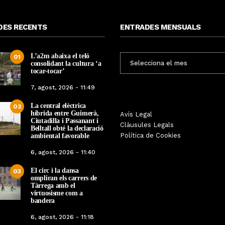
DES RECENTS
ENTRADES MENSUALS
L’a2m abaixa el teló
ENTRADES
01
consolidant la cultura ‘a
MENSUALS
tocar-tocar’
7, agost, 2026 - 11:49
La central elèctrica
02
híbrida entre Guimerà,
Tàrrega farà bategar la història
Avís Legal
Tàrrega edita un llibr
Ciutadilla i Passanant i
amb l’estrena de “Lo Pedrafoc”,
Clàusules Legals
història dels gegants d
Belltall obté la declaració
la nova bèstia festiva de
Política de Cookies
ambiental favorable
en el marc de la Fes
Guixanet
6, agost, 2026 - 11:40
Per
Tàrrega Televi
Per
Tàrrega Televisió
12, maig, 2026 - 0
El circ i la dansa
12, maig, 2026 - 09:29
03
ompliran els carrers de
Tàrrega amb el
virtuosisme com a
bandera
6, agost, 2026 - 11:18