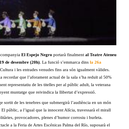
la companyia
El Espejo Negro
portarà finalment
al Teatre Ateneu
 19 de desembre (20h)
. La funció s’emmarca dins
la 26a
Cultura i les entrades venudes fins ara són igualment vàlides.
a recordar que l’aforament actual de la sala s’ha reduït al 50%
nt representatiu de les titelles per al públic adult, la veterana
ent muntatge que reivindica la llibertat d’expressió.
e sortit de les tenebres que submergirà l’audiència en un món
 El públic, a l’igual que la innocent Alícia, travessarà el mirall
solitàries, provocadores, plenes d’humor corrosiu i burleta.
acle a la Feria de Artes Escénicas Palma del Río, suposarà el