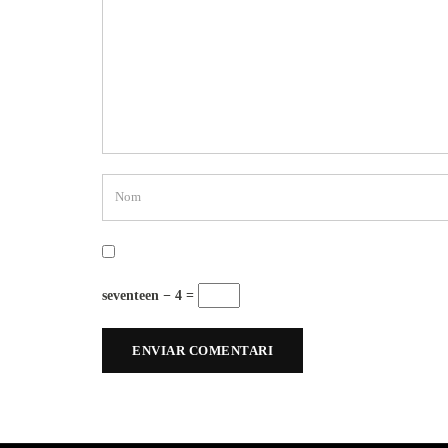
seventeen − 4 =