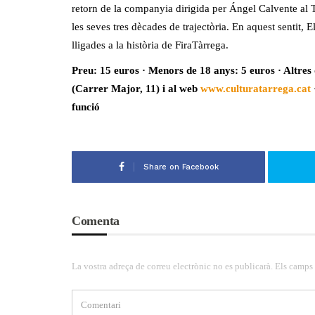
retorn de la companyia dirigida per Ángel Calvente al T
les seves tres dècades de trajectòria. En aquest sentit,
lligades a la història de FiraTàrrega.
Preu: 15 euros · Menors de 18 anys: 5 euros ·
Altres
(Carrer Major, 11) i al web
www.culturatarrega.cat
funció
Share on Facebook
Comenta
La vostra adreça de correu electrònic no es publicarà. Els camps