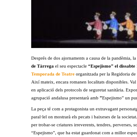
Després de dos ajornaments a causa de la pandèmia, 
de Tàrrega
el seu espectacle
“Espejismo”
el dissabte
Temporada de Teatre
organitzada per la Regidoria de 
Així mateix, encara romanen localitats disponibles. Val 
en aplicació dels protocols de seguretat sanitària. Expone
agrupació andalusa presentarà amb
”
Espejismo” un puny
La peça té com a protagonista un extravagant personatg
paral·lel on mostrarà els pecats i baixeses de la societat.
per trobar-se criatures irreverents, tendres, perverses, 
“Espejismo”, que ha estat guardonat com a millor espect