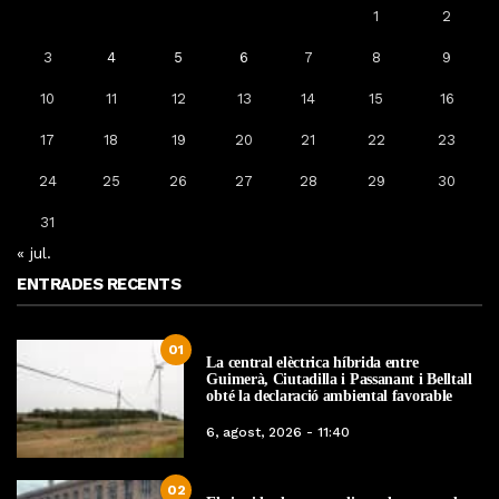
1
2
3
4
5
6
7
8
9
10
11
12
13
14
15
16
17
18
19
20
21
22
23
24
25
26
27
28
29
30
31
« jul.
ENTRADES RECENTS
01
La central elèctrica híbrida entre
Guimerà, Ciutadilla i Passanant i Belltall
obté la declaració ambiental favorable
6, agost, 2026 - 11:40
02