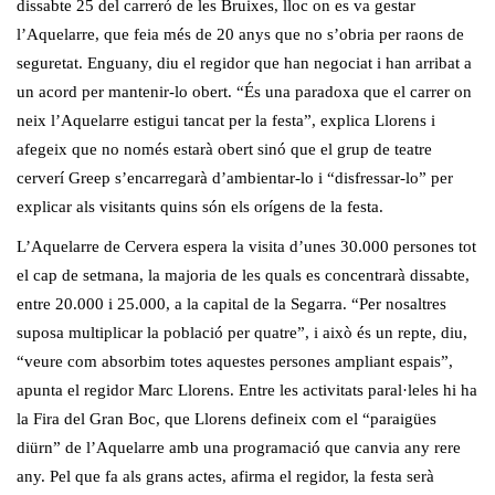
dissabte 25 del carreró de les Bruixes, lloc on es va gestar
l’Aquelarre, que feia més de 20 anys que no s’obria per raons de
seguretat. Enguany, diu el regidor que han negociat i han arribat a
un acord per mantenir-lo obert. “És una paradoxa que el carrer on
neix l’Aquelarre estigui tancat per la festa”, explica Llorens i
afegeix que no només estarà obert sinó que el grup de teatre
cerverí Greep s’encarregarà d’ambientar-lo i “disfressar-lo” per
explicar als visitants quins són els orígens de la festa.
L’Aquelarre de Cervera espera la visita d’unes 30.000 persones tot
el cap de setmana, la majoria de les quals es concentrarà dissabte,
entre 20.000 i 25.000, a la capital de la Segarra. “Per nosaltres
suposa multiplicar la població per quatre”, i això és un repte, diu,
“veure com absorbim totes aquestes persones ampliant espais”,
apunta el regidor Marc Llorens. Entre les activitats paral·leles hi ha
la Fira del Gran Boc, que Llorens defineix com el “paraigües
diürn” de l’Aquelarre amb una programació que canvia any rere
any. Pel que fa als grans actes, afirma el regidor, la festa serà