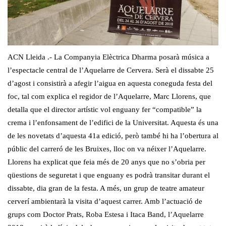
ACN Lleida .- La Companyia Elèctrica Dharma posarà música a
l’espectacle central de l’Aquelarre de Cervera. Serà el dissabte 25
d’agost i consistirà a afegir l’aigua en aquesta coneguda festa del
foc, tal com explica el regidor de l’Aquelarre, Marc Llorens, que
detalla que el director artístic vol enguany fer “compatible” la
crema i l’enfonsament de l’edifici de la Universitat. Aquesta és una
de les novetats d’aquesta 41a edició, però també hi ha l’obertura al
públic del carreró de les Bruixes, lloc on va néixer l’Aquelarre.
Llorens ha explicat que feia més de 20 anys que no s’obria per
qüestions de seguretat i que enguany es podrà transitar durant el
dissabte, dia gran de la festa. A més, un grup de teatre amateur
cerverí ambientarà la visita d’aquest carrer. Amb l’actuació de
grups com Doctor Prats, Roba Estesa i Itaca Band, l’Aquelarre