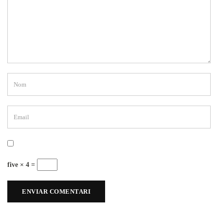
five × 4 =