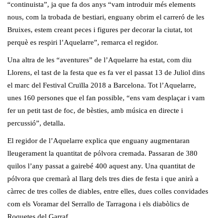
“continuista”, ja que fa dos anys “vam introduir més elements
nous, com la trobada de bestiari, enguany obrim el carreró de les
Bruixes, estem creant peces i figures per decorar la ciutat, tot
perquè es respiri l’Aquelarre”, remarca el regidor.
Una altra de les “aventures” de l’Aquelarre ha estat, com diu
Llorens, el tast de la festa que es fa ver el passat 13 de Juliol dins
el marc del Festival Cruïlla 2018 a Barcelona. Tot l’Aquelarre,
unes 160 persones que el fan possible, “ens vam desplaçar i vam
fer un petit tast de foc, de bèsties, amb música en directe i
percussió”, detalla.
El regidor de l’Aquelarre explica que enguany augmentaran
lleugerament la quantitat de pólvora cremada. Passaran de 380
quilos l’any passat a gairebé 400 aquest any. Una quantitat de
pólvora que cremarà al llarg dels tres dies de festa i que anirà a
càrrec de tres colles de diables, entre elles, dues colles convidades
com els Voramar del Serrallo de Tarragona i els diabòlics de
Roquetes del Garraf.