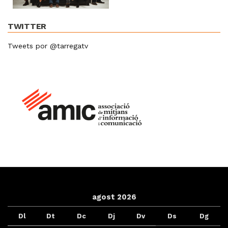
TWITTER
Tweets por @tarregatv
agost 2026
Dl
Dt
Dc
Dj
Dv
Ds
Dg