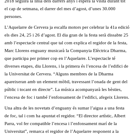
2018 seguirà la línia dels darrers anys i espera la visita durant tot
el cap de setmana, el darrer del mes d’agost, d’unes 30.000
persones.
L’Aquelarre de Cervera ja escalfa motors per celebrar la 41a edició
els dies 24, 25 i 26 d’agost. El dia gran de la festa serà dissabte 25
amb l’espectacle central que tal com explica el regidor de la festa,
Marc Llorens enguany musicarà la Companyia Elèctrica Dharma,
que participa per primer cop en l’Aquelarre. L’espectacle té
diverses etapes, diu Llorens, i la primera és l’encesa de l’edifici de
la Universitat de Cervera. “Alguns membres de la Dharma
apareixeran amb un element mòbil, travessant l’onada de gent del
públic i tocant en directe”. La música acompanyarà les bèsties,
l’encesa de foc i també l’enfonsament de l’edifici, afegeix Llorens.
Una altra de les novetats d’enguany és sumar l’aigua a una festa
de foc, tal i com ha apuntat el regidor. “El director artístic, Albert
Parra, vol fer compatible l’encesa i l’enfonsament marí de la
Universitat”, remarca el regidor de l’Aquelarre responent a la