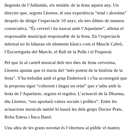
llegenda de l’Atlàntida, eix temàtic de la festa aquest any. Un
director que, segons Llorens, té una experiència “total i absoluta”
després de dirigir l’espectacle 10 anys, els tres últims de manera
consecutiva. “És cerverí i ha nascut amb l’Aquelarre”, afirma el
responsable municipal responsable de la festa. En l’espectacle
infernal no hi faltaran els elements bàsics com el Mascle Cabró,
l’Escorreguda del Mascle, el Ball de la Polla i el Foqueral.
Pel que fa al cartell musical dels tres dies de festa cerverina,
Llorens apunta que es tracta del “més potent de la història de la
festa”. S’ha treballat amb el grup Enderrock i s’ha aconseguit que
la proposta sigui “coherent i tingui un relat” que s’adiu amb la
festa de l’Aquelarre, segons el regidor. L’actuació de la Dharma,
diu Llorens, “ens aportarà valors socials i polítics”. Entre les
actuacions musicals també hi haurà les dels grups Doctor Prats,
Roba Estesa i Ítaca Band.
Una altra de les grans novetat és l’obertura al públic el mateix