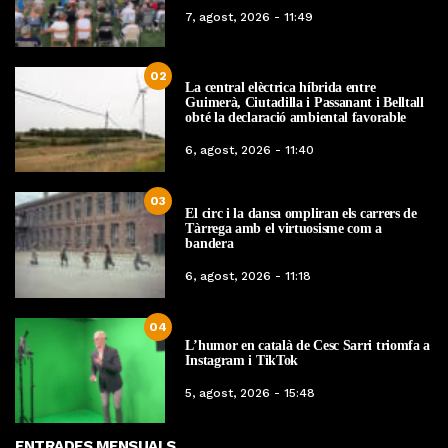
7, agost, 2026 - 11:49
02
La central elèctrica híbrida entre
Guimerà, Ciutadilla i Passanant i Belltall
obté la declaració ambiental favorable
6, agost, 2026 - 11:40
03
El circ i la dansa ompliran els carrers de
Tàrrega amb el virtuosisme com a
bandera
6, agost, 2026 - 11:18
04
L’humor en català de Cesc Sarri triomfa a
Instagram i TikTok
5, agost, 2026 - 15:48
ENTRADES MENSUALS