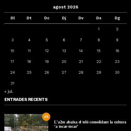
agost 2026
Dl
Dt
Dc
Dj
Dv
Ds
Dg
1
2
3
4
5
6
7
8
9
10
11
12
13
14
15
16
17
18
19
20
21
22
23
24
25
26
27
28
29
30
31
« jul.
ENTRADES RECENTS
01
L’a2m abaixa el teló consolidant la cultura
‘a tocar-tocar’