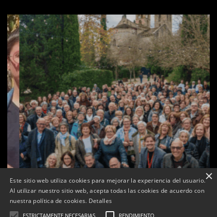
×
Este sitio web utiliza cookies para mejorar la experiencia del usuario.
Al utilizar nuestro sitio web, acepta todas las cookies de acuerdo con
Les Gastrosàvies protagonitzen una gran trobada al
nuestra política de cookies.
Detalles
Món Sant Benet que referma el valor de la cuina
tradicional
ESTRICTAMENTE NECESARIAS
RENDIMIENTO