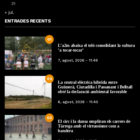
31
« jul.
ENTRADES RECENTS
01
L’a2m abaixa el teló consolidant la cultura
‘a tocar-tocar’
7, agost, 2026 - 11:49
02
La central elèctrica híbrida entre
Guimerà, Ciutadilla i Passanant i Belltall
obté la declaració ambiental favorable
6, agost, 2026 - 11:40
03
El circ i la dansa ompliran els carrers de
Tàrrega amb el virtuosisme com a
bandera