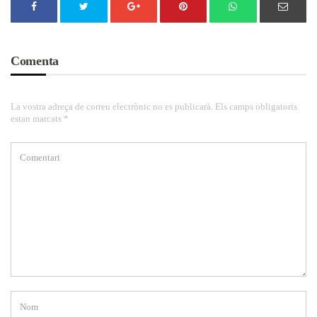
Comenta
La vostra adreça de correu electrònic no es publicarà. Els camps obligatoris
estan marcats *