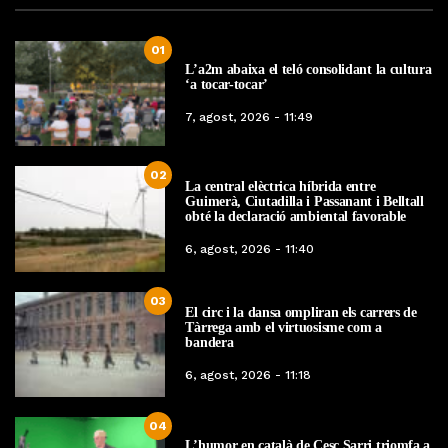
01
L’a2m abaixa el teló consolidant la cultura
‘a tocar-tocar’
7, agost, 2026 - 11:49
02
La central elèctrica híbrida entre
Guimerà, Ciutadilla i Passanant i Belltall
obté la declaració ambiental favorable
6, agost, 2026 - 11:40
03
El circ i la dansa ompliran els carrers de
Tàrrega amb el virtuosisme com a
bandera
6, agost, 2026 - 11:18
04
L’humor en català de Cesc Sarri triomfa a