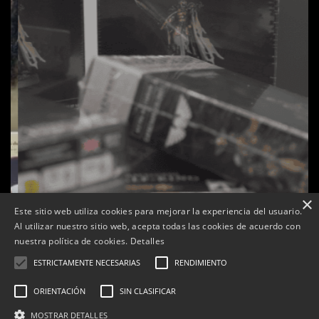
×
Este sitio web utiliza cookies para mejorar la experiencia del usuario.
Al utilizar nuestro sitio web, acepta todas las cookies de acuerdo con
s
La botiga L’K de Balaguer es converteix en nou punt
nuestra política de cookies.
Detalles
de referència de Warhammer a Lleida
ESTRICTAMENTE NECESARIAS
RENDIMIENTO
Per
Tàrrega Televisió
22, abril, 2026 - 08:10
ORIENTACIÓN
SIN CLASIFICAR
MOSTRAR DETALLES