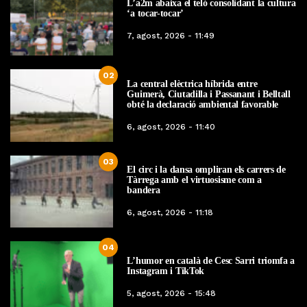
L’a2m abaixa el teló consolidant la cultura
‘a tocar-tocar’
7, agost, 2026 - 11:49
02
La central elèctrica híbrida entre
Guimerà, Ciutadilla i Passanant i Belltall
obté la declaració ambiental favorable
6, agost, 2026 - 11:40
03
El circ i la dansa ompliran els carrers de
Tàrrega amb el virtuosisme com a
bandera
6, agost, 2026 - 11:18
04
L’humor en català de Cesc Sarri triomfa a
Instagram i TikTok
5, agost, 2026 - 15:48