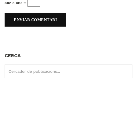
one × one =
CERCA