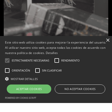
×
Este sitio web utiliza cookies para mejorar la experiencia del usuario.
Al utilizar nuestro sitio web, acepta todas las cookies de acuerdo con
nuestra política de cookies.
Detalles
ESTRICTAMENTE NECESARIAS
RENDIMIENTO
L’K de Balaguer es converteix en nou punt
Sexenni, Fade
ORIENTACIÓN
SIN CLASIFICAR
referència de Warhammer a Lleida
cartell de la
MOSTRAR DETALLES
Tàrrega Televisió
22, abril, 2026 - 08:10
Per
Tàrr
ACEPTAR COOKIES
NO ACEPTAR COOKIES
POWERED BY COOKIE-SCRIPT
Correu electrònic:
info@tarrega.tv
Telèfons: 648 45 71 14 | 669 32 28 46
Estrictamente necesarias
Rendimiento
Orientación
© 2025 AUDIOVISUALS TÀRREGA S.L. Tots els drets reservats.