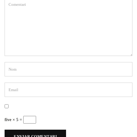
five × 5 =