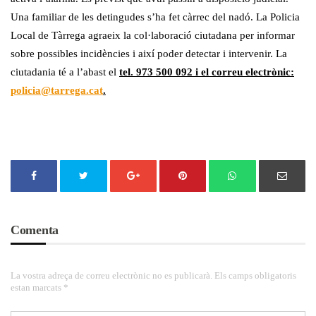
Una familiar de les detingudes s’ha fet càrrec del nadó. La Policia
Local de Tàrrega agraeix la col·laboració ciutadana per informar
sobre possibles incidències i així poder detectar i intervenir. La
ciutadania té a l’abast el
tel. 973 500 092 i el correu electrònic:
policia@tarrega.cat
.
Comenta
La vostra adreça de correu electrònic no es publicarà. Els camps obligatoris
estan marcats *