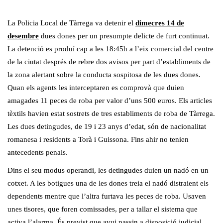
La Policia Local de Tàrrega va detenir el
dimecres 14 de
desembre
dues dones per un presumpte delicte de furt continuat.
La detenció es produí cap a les 18:45h a l’eix comercial del centre
de la ciutat després de rebre dos avisos per part d’establiments de
la zona alertant sobre la conducta sospitosa de les dues dones.
Quan els agents les interceptaren es comprovà que duien
amagades 11 peces de roba per valor d’uns 500 euros. Els articles
tèxtils havien estat sostrets de tres establiments de roba de Tàrrega.
Les dues detingudes, de 19 i 23 anys d’edat, són de nacionalitat
romanesa i residents a Torà i Guissona. Fins ahir no tenien
antecedents penals.
Dins el seu modus operandi, les detingudes duien un nadó en un
cotxet. A les botigues una de les dones treia el nadó distraient els
dependents mentre que l’altra furtava les peces de roba. Usaven
unes tisores, que foren comissades, per a tallar el sistema que
activa l’alarma. És previst que avui passin a disposició judicial.