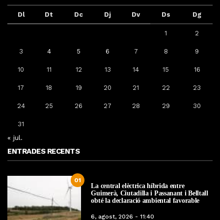
Dl
Dt
Dc
Dj
Dv
Ds
Dg
1
2
3
4
5
6
7
8
9
10
11
12
13
14
15
16
17
18
19
20
21
22
23
24
25
26
27
28
29
30
31
« jul.
ENTRADES RECENTS
01
La central elèctrica híbrida entre
Guimerà, Ciutadilla i Passanant i Belltall
obté la declaració ambiental favorable
6, agost, 2026 - 11:40