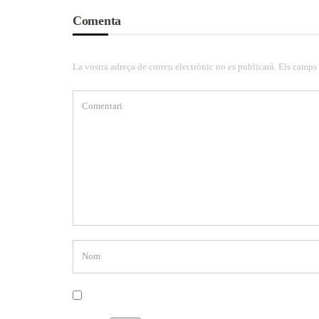
Comenta
La vostra adreça de correu electrònic no es publicarà. Els camps