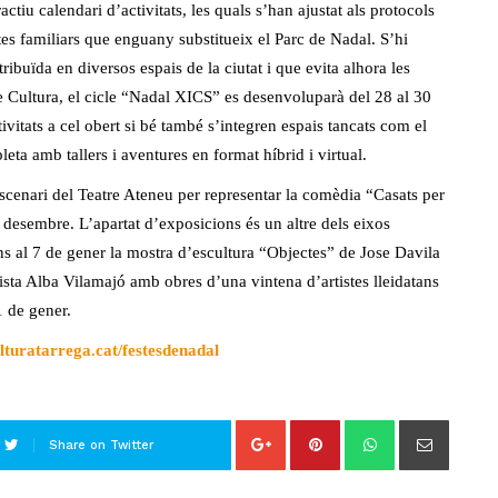
actiu calendari d’activitats, les quals s’han ajustat als protocols
tes familiars que enguany substitueix el Parc de Nadal. S’hi
ribuïda en diversos espais de la ciutat i que evita alhora les
e Cultura, el cicle “Nadal XICS” es desenvoluparà del 28 al 30
ivitats a cel obert si bé també s’integren espais tancats com el
ta amb tallers i aventures en format híbrid i virtual.
scenari del Teatre Ateneu per representar la comèdia “Casats per
e desembre. L’apartat d’exposicions és un altre dels eixos
ins al 7 de gener la mostra d’escultura “Objectes” de Jose Davila
sta Alba Vilamajó amb obres d’una vintena d’artistes lleidatans
1 de gener.
turatarrega.cat/festesdenadal
Share on Twitter