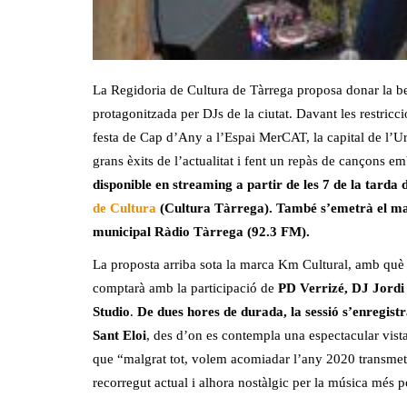
La Regidoria de Cultura de Tàrrega proposa donar la b
protagonitzada per DJs de la ciutat. Davant les restricci
festa de Cap d’Any a l’Espai MerCAT, la capital de l’Ur
grans èxits de l’actualitat i fent un repàs de cançons 
disponible en streaming a partir de les 7 de la tarda
de Cultura
(Cultura Tàrrega). També s’emetrà el matei
municipal Ràdio Tàrrega (92.3 FM).
La proposta arriba sota la marca Km Cultural, amb què Tàr
comptarà amb la participació de
PD Verrizé, DJ Jordi 
Studio
.
De dues hores de durada, la sessió s’enregistr
Sant Eloi
, des d’on es contempla una espectacular vista
que “malgrat tot, volem acomiadar l’any 2020 transmet
recorregut actual i alhora nostàlgic per la música més p