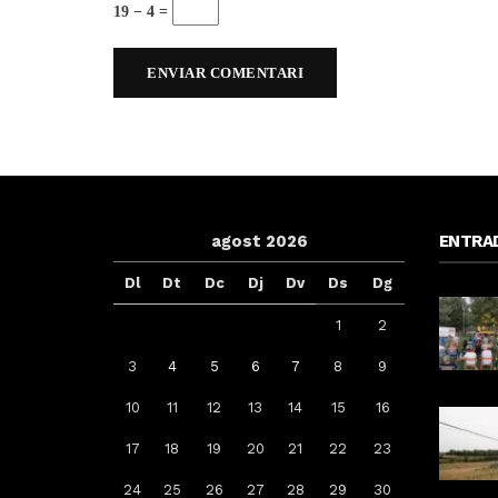
19 − 4 =
agost 2026
ENTRA
Dl
Dt
Dc
Dj
Dv
Ds
Dg
1
2
3
4
5
6
7
8
9
10
11
12
13
14
15
16
Arrenca la campanya de
17
18
19
20
21
22
23
vacunació: a qui li toca la de la
grip, COVID-19 o totes dues
24
25
26
27
28
29
30