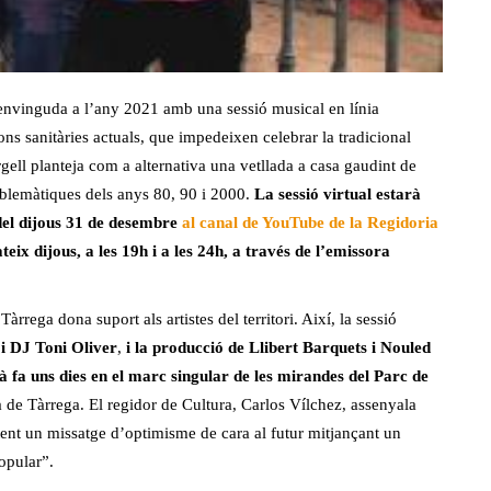
envinguda a l’any 2021 amb una sessió musical en línia
ons sanitàries actuals, que impedeixen celebrar la tradicional
gell planteja com a alternativa una vetllada a casa gaudint de
emblemàtiques dels anys 80, 90 i 2000.
La sessió virtual estarà
 del dijous 31 de desembre
al canal de YouTube de la Regidoria
x dijous, a les 19h i a les 24h, a través de l’emissora
rega dona suport als artistes del territori. Així, la sessió
i DJ Toni Oliver
,
i la producció de Llibert Barquets i Nouled
à fa uns dies en el marc singular de les mirandes del Parc de
 de Tàrrega. El regidor de Cultura, Carlos Vílchez, assenyala
ent un missatge d’optimisme de cara al futur mitjançant un
opular”.