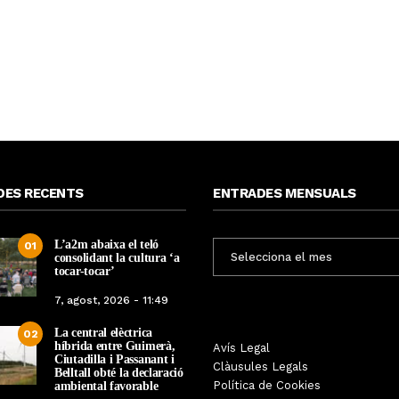
DES RECENTS
ENTRADES MENSUALS
L’a2m abaixa el teló
ENTRADES
01
consolidant la cultura ‘a
MENSUALS
tocar-tocar’
7, agost, 2026 - 11:49
La central elèctrica
02
híbrida entre Guimerà,
Tàrrega farà bategar la història
Avís Legal
Tàrrega edita un llibr
Ciutadilla i Passanant i
amb l’estrena de “Lo Pedrafoc”,
Clàusules Legals
història dels gegants d
Belltall obté la declaració
la nova bèstia festiva de
Política de Cookies
ambiental favorable
en el marc de la Fes