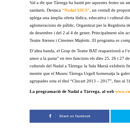
Val a dir que Tàrrega ha bastit per aquestes festes un atr
sanitaris. Destaca
“Nadal XICS”
, un ventall de propos
aplega una àmplia oferta lúdica, educativa i cultural dist
aglomeracions de públic. Organitzat per la Regidoria d
de desembre i del 2 al 4 de gener. Principalment són act
Teatre Ateneu i Cinemes Majèstic. El programa es comple
D’altra banda, el Grup de Teatre BAT reapareixerà a l’e
amor a la pasta” en tres funcions els dies 25, 26 i 27 d
culturals del Nadal a Tàrrega: la Sala Marsà exhibeix f
mentre que el Museu Tàrrega Urgell homenatja la galeri
agrupades sota el títol “Clucart 2013 – 2017”, fins al 3
La programació de Nadal a Tàrrega, al web
www.cul
Share on Facebook