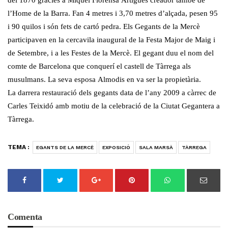
del 1870 gràcies a Miquel
Florensa
Artigues creador també de
l’Home de la Barra. Fan 4 metres i 3,70 metres d’alçada, pesen 95
i 90 quilos i són fets de
cartó
pedra. Els Gegants de la Mercè
participaven
en la
cercavila inaugural de la Festa Major de Maig i
de Setembre, i a les Festes de la Mercè. El gegant duu el nom del
comte de Barcelona que conquerí el castell de Tàrrega als
musulmans. La seva esposa
Almodis
en va ser la propietària.
La darrera restauració dels gegants data de l’any 2009 a càrrec de
Carles
Teixidó
amb motiu de la celebració de la Ciutat Gegantera a
Tàrrega.
TEMA :
EGANTS DE LA MERCÈ
EXPOSICIÓ
SALA MARSÀ
TÀRREGA
Comenta