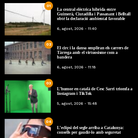
01
La central elèctrica híbrida entre
Guimerà, Ciutadilla i Passanant i Belltall
obté la declaració ambiental favorable
6, agost, 2026 - 11:40
02
El circ i la dansa ompliran els carrers de
Tàrrega amb el virtuosisme com a
bandera
6, agost, 2026 - 11:18
03
L’humor en català de Cesc Sarri triomfa a
Instagram i TikTok
5, agost, 2026 - 15:48
04
L’eclipsi del segle arriba a Catalunya:
consells per gaudir-lo amb seguretat