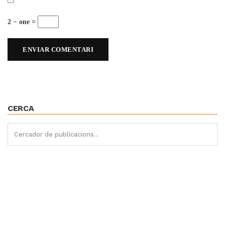
2 − one =
CERCA