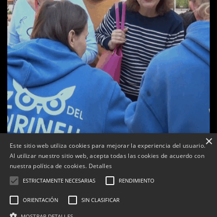
×
a
Este sitio web utiliza cookies para mejorar la experiencia del usuario.
Tàrrega celebra la 25a Fira del Medi Ambient
Al utilizar nuestro sitio web, acepta todas las cookies de acuerdo con
nuestra política de cookies.
Detalles
Per
Tàrrega Televisió
18, octubre, 2025 - 12:26
ESTRICTAMENTE NECESARIAS
RENDIMIENTO
ORIENTACIÓN
SIN CLASIFICAR
MOSTRAR DETALLES