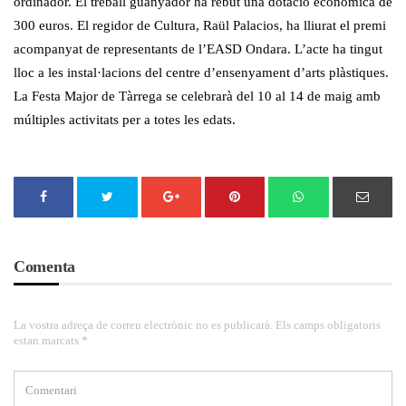
ordinador. El treball guanyador ha rebut una dotació econòmica de
300 euros. El regidor de Cultura, Raül Palacios, ha lliurat el premi
acompanyat de representants de l’EASD Ondara. L’acte ha tingut
lloc a les instal·lacions del centre d’ensenyament d’arts plàstiques.
La Festa Major de Tàrrega se celebrarà del 10 al 14 de maig amb
múltiples activitats per a totes les edats.
Comenta
La vostra adreça de correu electrònic no es publicarà. Els camps obligatoris
estan marcats *