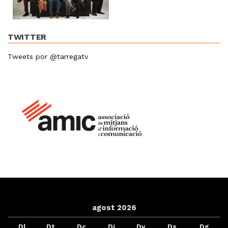
TWITTER
Tweets por @tarregatv
agost 2026
Dl
Dt
Dc
Dj
Dv
Ds
Dg