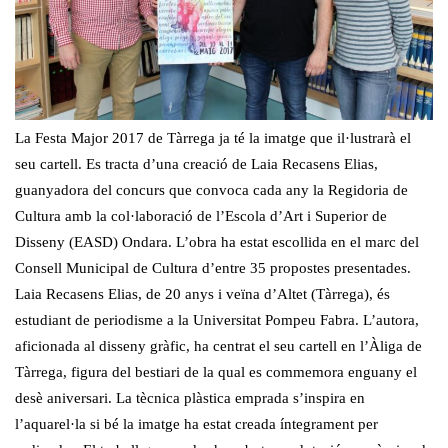
La Festa Major 2017 de Tàrrega ja té la imatge que il·lustrarà el
seu cartell. Es tracta d’una creació de Laia Recasens Elias,
guanyadora del concurs que convoca cada any la Regidoria de
Cultura amb la col·laboració de l’Escola d’Art i Superior de
Disseny (EASD) Ondara. L’obra ha estat escollida en el marc del
Consell Municipal de Cultura d’entre 35 propostes presentades.
Laia Recasens Elias, de 20 anys i veïna d’Altet (Tàrrega), és
estudiant de periodisme a la Universitat Pompeu Fabra. L’autora,
aficionada al disseny gràfic, ha centrat el seu cartell en l’Àliga de
Tàrrega, figura del bestiari de la qual es commemora enguany el
desè aniversari. La tècnica plàstica emprada s’inspira en
l’aquarel·la si bé la imatge ha estat creada íntegrament per