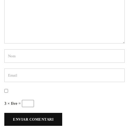
3 × five =