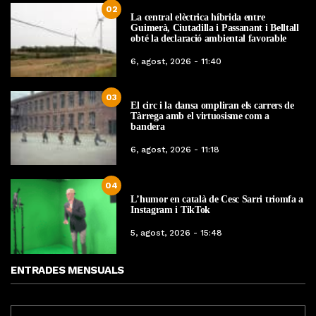
02
La central elèctrica híbrida entre
Guimerà, Ciutadilla i Passanant i Belltall
obté la declaració ambiental favorable
6, agost, 2026 - 11:40
03
El circ i la dansa ompliran els carrers de
Tàrrega amb el virtuosisme com a
bandera
6, agost, 2026 - 11:18
04
L’humor en català de Cesc Sarri triomfa a
Instagram i TikTok
5, agost, 2026 - 15:48
ENTRADES MENSUALS
ENTRADES