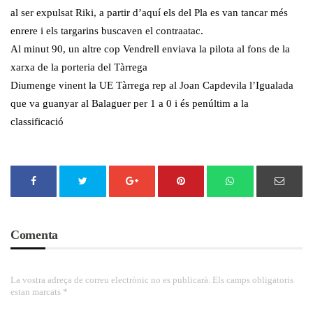
al ser expulsat Riki, a partir d’aquí els del Pla es van tancar més
enrere i els targarins buscaven el contraatac.
Al minut 90, un altre cop Vendrell enviava la pilota al fons de la
xarxa de la porteria del Tàrrega
Diumenge vinent la UE Tàrrega rep al Joan Capdevila l’Igualada
que va guanyar al Balaguer per 1 a 0 i és penúltim a la
classificació
Comenta
La vostra adreça de correu electrònic no es publicarà. Els camps obligatoris
estan marcats *