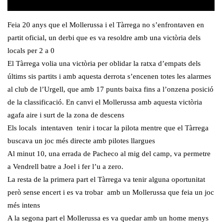
Feia 20 anys que el Mollerussa i el Tàrrega no s’enfrontaven en
partit oficial, un derbi que es va resoldre amb una victòria dels
locals per 2 a 0
El Tàrrega volia una victòria per oblidar la ratxa d’empats dels
últims sis partits i amb aquesta derrota s’encenen totes les alarmes
al club de l’Urgell, que amb 17 punts baixa fins a l’onzena posició
de la classificació. En canvi el Mollerussa amb aquesta victòria
agafa aire i surt de la zona de descens
Els locals intentaven tenir i tocar la pilota mentre que el Tàrrega
buscava un joc més directe amb pilotes llargues
Al minut 10, una errada de Pacheco al mig del camp, va permetre
a Vendrell batre a Joel i fer l’u a zero.
La resta de la primera part el Tàrrega va tenir alguna oportunitat
però sense encert i es va trobar amb un Mollerussa que feia un joc
més intens
A la segona part el Mollerussa es va quedar amb un home menys