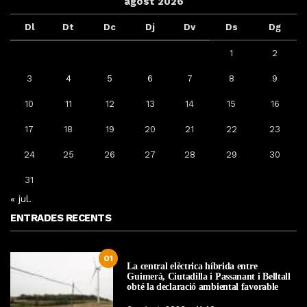
agost 2026
Dl
Dt
Dc
Dj
Dv
Ds
Dg
1
2
3
4
5
6
7
8
9
10
11
12
13
14
15
16
17
18
19
20
21
22
23
24
25
26
27
28
29
30
31
« jul.
ENTRADES RECENTS
01
La central elèctrica híbrida entre
Guimerà, Ciutadilla i Passanant i Belltall
obté la declaració ambiental favorable