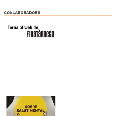
COL·LABORADORS