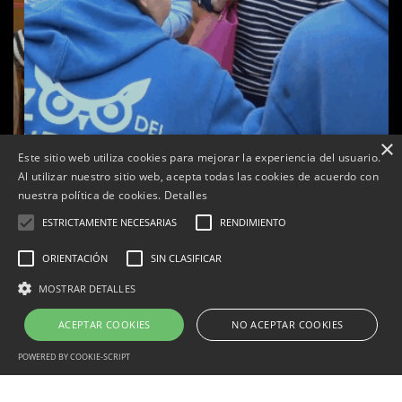
×
Este sitio web utiliza cookies para mejorar la experiencia del usuario.
Al utilizar nuestro sitio web, acepta todas las cookies de acuerdo con
a
nuestra política de cookies.
Detalles
Tàrrega celebra la 25a Fira del Medi Ambient
ESTRICTAMENTE NECESARIAS
RENDIMIENTO
Per
Tàrrega Televisió
18, octubre, 2025 - 12:26
ORIENTACIÓN
SIN CLASIFICAR
MOSTRAR DETALLES
ACEPTAR COOKIES
NO ACEPTAR COOKIES
Correu electrònic:
info@tarrega.tv
Telèfons: 648 45 71 14 | 669 32 28 46
© 2025 AUDIOVISUALS TÀRREGA S.L. Tots els drets reservats.
POWERED BY COOKIE-SCRIPT
Portal Web desenvolupat per CompsaOnline S.L.
Estrictamente necesarias
Rendimiento
Orientación