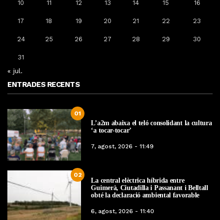
10
11
12
13
14
15
16
17
18
19
20
21
22
23
24
25
26
27
28
29
30
31
« jul.
ENTRADES RECENTS
01
L’a2m abaixa el teló consolidant la cultura
‘a tocar-tocar’
7, agost, 2026 - 11:49
02
La central elèctrica híbrida entre
Guimerà, Ciutadilla i Passanant i Belltall
obté la declaració ambiental favorable
6, agost, 2026 - 11:40