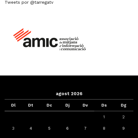
Tweets por @tarregatv
agost 2026
Dl
Dt
Dc
Dj
Dv
Ds
Dg
1
2
3
4
5
6
7
8
9