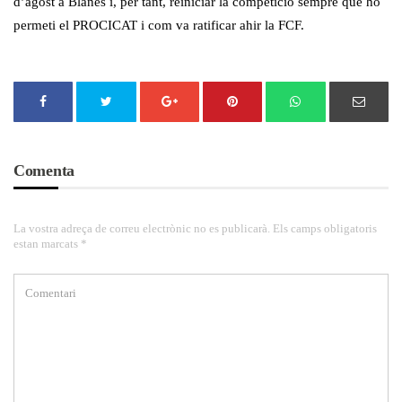
d’agost a Blanes i, per tant, reiniciar la competició sempre que ho
permeti el PROCICAT i com va ratificar ahir la FCF.
Comenta
La vostra adreça de correu electrònic no es publicarà. Els camps obligatoris
estan marcats *