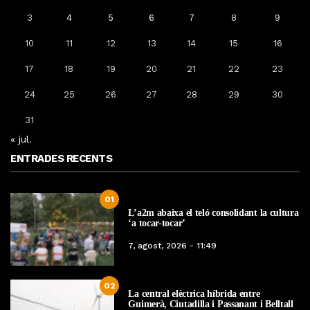
3
4
5
6
7
8
9
10
11
12
13
14
15
16
17
18
19
20
21
22
23
24
25
26
27
28
29
30
31
« jul.
ENTRADES RECENTS
01
L’a2m abaixa el teló consolidant la cultura
‘a tocar-tocar’
7, agost, 2026 - 11:49
02
La central elèctrica híbrida entre
Guimerà, Ciutadilla i Passanant i Belltall