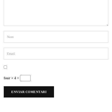
four × 4 =