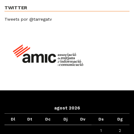
TWITTER
Tweets por @tarregatv
agost 2026
Dl
Dt
Dc
Dj
Dv
Ds
Dg
1
2