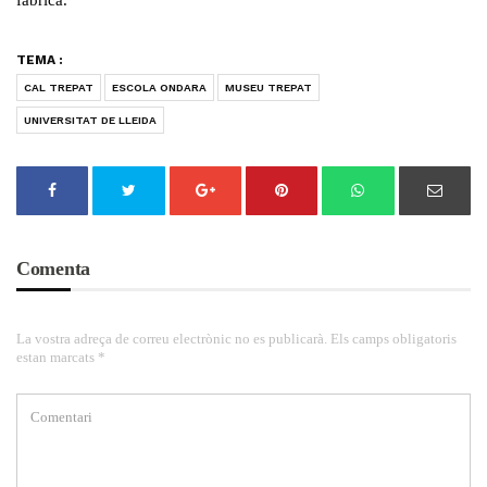
fàbrica.
TEMA :
CAL TREPAT
ESCOLA ONDARA
MUSEU TREPAT
UNIVERSITAT DE LLEIDA
Comenta
La vostra adreça de correu electrònic no es publicarà. Els camps obligatoris
estan marcats *